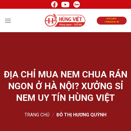
Chuyển
đến
nội
HOTLINE:
1900.88.66.46
dung
ĐỊA CHỈ MUA NEM CHUA RÁN
NGON Ở HÀ NỘI? XƯỞNG SỈ
NEM UY TÍN HÙNG VIỆT
TRANG CHỦ
/
ĐỖ THỊ HƯƠNG QUỲNH