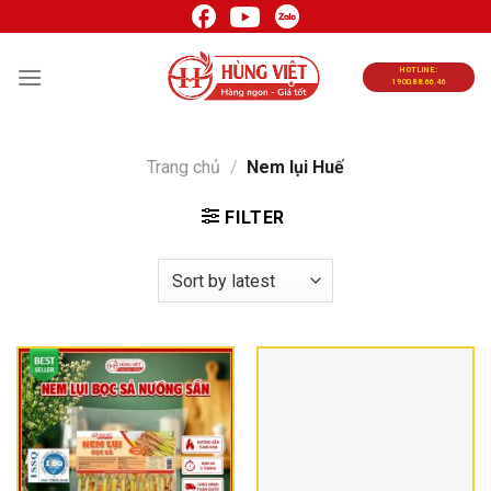
Chuyển
đến
nội
HOTLINE:
1900.88.66.46
dung
Trang chủ
/
Nem lụi Huế
FILTER