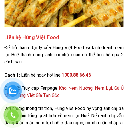
Liên hệ Hùng Việt Food
Để trở thành đại lý của Hùng Việt Food và kinh doanh nem
lụi Huế thành công, anh chị chủ quán có thể liên hệ qua 2
cách sau:
Cách 1:
Liên hệ ngay hotline
1900.88.66.46
Cách 2:
Truy cập Fanpage
Kho Nem Nướng, Nem Lụi, Gà Ủ
Muối Hùng Việt Gía Tận Gốc
Với những thông tin trên, Hùng Việt Food hy vọng anh chị đã
có cái nhìn tổng quát hơn về nem lụi Huế. Nếu anh chị vẫn
đang thắc mắc nem lụi huế ở đâu ngon, có nhu cầu nhập sỉ