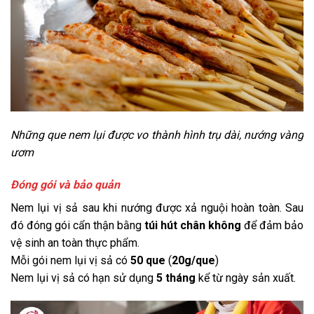
Những que nem lụi được vo thành hình trụ dài, nướng vàng
ươm
Đóng gói và bảo quản
Nem lụi vị sả sau khi nướng được xả nguội hoàn toàn. Sau
đó đóng gói cẩn thận bằng
túi hút chân không
để đảm bảo
vệ sinh an toàn thực phẩm.
Mỗi gói nem lụi vị sả có
50 que
(
20g/que
)
Nem lụi vị sả có hạn sử dụng
5 tháng
kể từ ngày sản xuất.