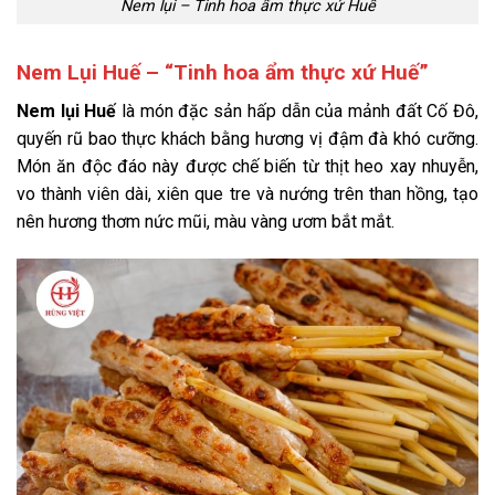
Nem lụi – Tinh hoa ẩm thực xứ Huế
Nem Lụi Huế – “Tinh hoa ẩm thực xứ Huế”
Nem lụi Huế
là món đặc sản hấp dẫn của mảnh đất Cố Đô,
quyến rũ bao thực khách bằng hương vị đậm đà khó cưỡng.
Món ăn độc đáo này được chế biến từ thịt heo xay nhuyễn,
vo thành viên dài, xiên que tre và nướng trên than hồng, tạo
nên hương thơm nức mũi, màu vàng ươm bắt mắt.