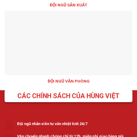
ĐỘI NGŨ SẢN XUẤT
ĐỘI NGŨ VĂN PHÒNG
CÁC CHÍNH SÁCH CỦA HÙNG VIỆT
Đội ngũ nhân viên tư vấn nhiệt tình 24/7
Vận chuyển nhanh chóng chỉ từ 12h, miễn phí giao hàng nội