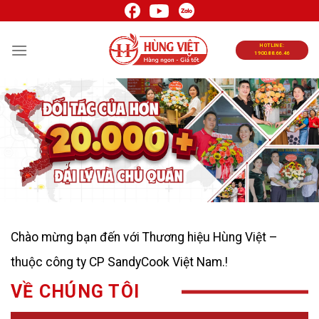
Chuyển
đến
nội
HOTLINE:
1900.88.66.46
dung
Chào mừng bạn đến với Thương hiệu Hùng Việt –
thuộc công ty CP SandyCook Việt Nam.!
VỀ CHÚNG TÔI