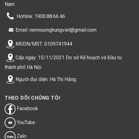
Chất béo bão hòa (Saturated Fat)
7,5 g
Nam
Hotline: 1900.88.66.46
Email: nemnuonghungviet@gmail.com
MSDN/MST: 0109741944
Cấp ngày: 15/11/2021 Do sở Kế hoạch và Đầu tư
thành phố Hà Nội
Người đại diện: Hà Thị Hằng
THEO DÕI CHÚNG TÔI
Facebook
YouTube
Zalo