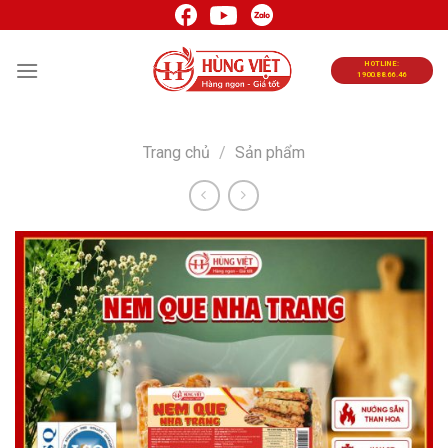
Chuyển
đến
nội
HOTLINE:
1900.88.66.46
dung
Trang chủ
/
Sản phẩm