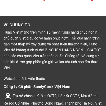
Sản phẩm nem que Nha Trang Hùng Việt
VỀ CHÚNG TÔI
Nem que Nha Trang Hùng Việt có điểm gì đặc
Hùng Việt mang trên mình sứ mệnh "Giúp hàng chục nghìn
biệt?
chủ quán Việt giàu có và hạnh phúc hơn". Trải qua hành trình
Bảng giá trị dinh dưỡng
gần một thập kỷ xây dựng và phát triển thương hiệu, Hùng
Việt đã khẳng định vị thế là NGUỒN HÀNG NGON – GIÁ TỐT
Giá trị dinh dưỡng trong 100g
của các chủ quán Việt trên toàn quốc. Chúng tôi vô cùng tự
Năng lượng (Energy)
325 kcal
hào khi được góp phần gìn giữ và lan tỏa tinh hoa ẩm thực
Chất đạm (Protein)
15,7 g
Việt.
Carbohydrate (Carbohydrate)
8,59 g
Website thành viên thuộc
Tổng chất béo (Total Fat)
25,3 g
Công ty Cổ phần SandyCook Việt Nam
Natri (Sodium)
563 mg
Trụ sở chính: LK19 – OCT2, Lô đất OCT2, Khu đô thị
Đường tổng (Total Sugars)
6,53 g
Resco Cổ Nhuế, Phường Đông Ngạc, Thành phố Hà Nội, Việt