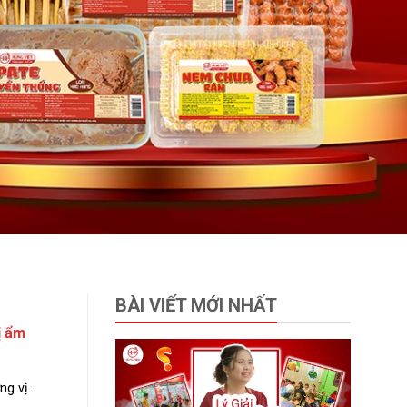
BÀI VIẾT MỚI NHẤT
ị ẩm
 vị...