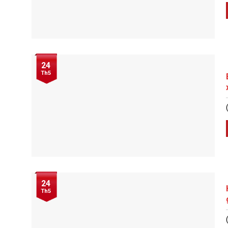
24
Th5
24
Th5