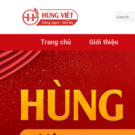
Chuyển
đến
Search
nội
for:
dung
Trang chủ
Giới thiệu