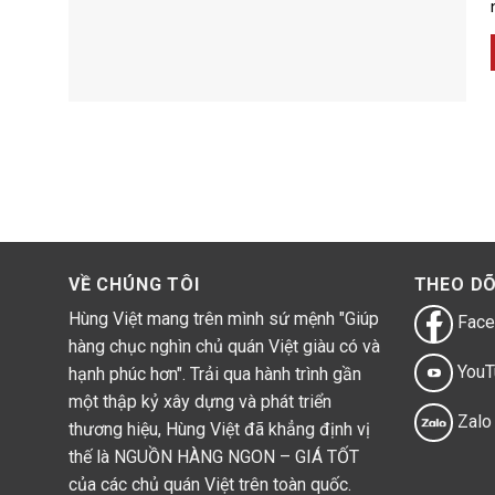
VỀ CHÚNG TÔI
THEO DÕ
Hùng Việt mang trên mình sứ mệnh "Giúp
Face
hàng chục nghìn chủ quán Việt giàu có và
YouT
hạnh phúc hơn". Trải qua hành trình gần
một thập kỷ xây dựng và phát triển
Zalo
thương hiệu, Hùng Việt đã khẳng định vị
thế là NGUỒN HÀNG NGON – GIÁ TỐT
của các chủ quán Việt trên toàn quốc.