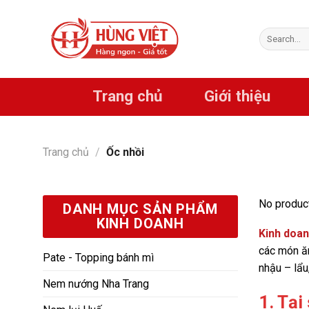
Chuyển
đến
Search
nội
for:
dung
Trang chủ
Giới thiệu
Trang chủ
/
Ốc nhồi
No product
DANH MỤC SẢN PHẨM
KINH DOANH
Kinh doan
các món ăn
Pate - Topping bánh mì
nhậu – lẩu
Nem nướng Nha Trang
1. Tại