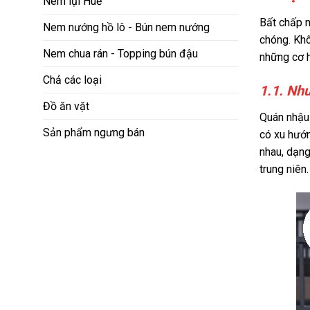
Nem lụi Huế
Bất chấp n
Nem nướng hồ lô - Bún nem nướng
chóng. Khô
Nem chua rán - Topping bún đậu
những cơ h
Chả các loại
1.1. Nhu
Đồ ăn vặt
Quán nhậu 
Sản phẩm ngưng bán
có xu hướn
nhau, dạng
trung niên.