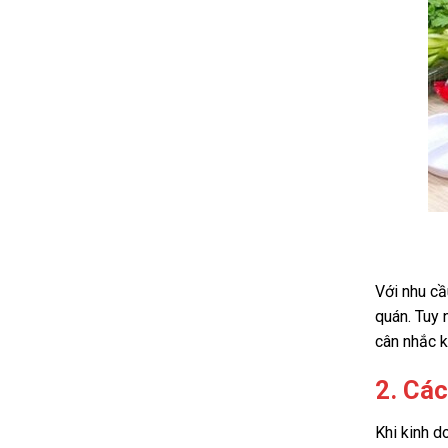
Với nhu cầ
quán. Tuy 
cân nhắc k
2. Các
Khi kinh d