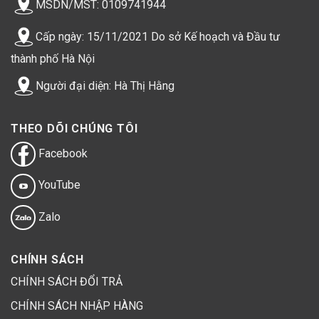
MSDN/MST: 0109741944
Cấp ngày: 15/11/2021 Do sở Kế hoạch và Đầu tư
chả cốm loại phổ thông
thành phố Hà Nội
Người đại diện: Hà Thị Hằng
Chả cốm loại phổ thông Hùng Việt có gì nổi
bật?
THEO DÕI CHÚNG TÔI
Chất lượng nguyên liệu đạt chuẩn
Facebook
Mặc dù giá thành rẻ hơn hai loại chả cốm ngon và đặc biệt
nhưng chả cốm loại phổ thông vẫn sở hữu chất lượng
YouTube
nguyên liệu đạt chuẩn. Thịt heo được chọn lọc kỹ lưỡng từ
trang trại mổ tươi mới mỗi ngày, đảm bảo vệ sinh an toàn
Zalo
thực phẩm.
CHÍNH SÁCH
CHÍNH SÁCH ĐỔI TRẢ
CHÍNH SÁCH NHẬP HÀNG