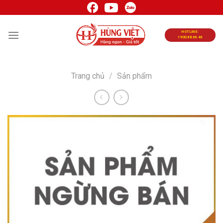
Chuyển
đến
nội
HOTLINE:
1900.88.66.46
dung
Trang chủ
/
Sản phẩm