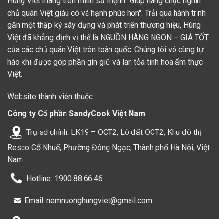
Hùng Việt mang trên mình sứ mệnh "Giúp hàng chục nghìn
chủ quán Việt giàu có và hạnh phúc hơn". Trải qua hành trình
Hiện nay, Hùng Việt đang cung cấp 3 lựa chọn về sản phẩm
gần một thập kỷ xây dựng và phát triển thương hiệu, Hùng
chả cốm cho các anh chị chủ quán là loại đặc biệt, loại ngon
Việt đã khẳng định vị thế là NGUỒN HÀNG NGON – GIÁ TỐT
và loại phổ thông. Trong đó, chả cốm loại phổ thông được
của các chủ quán Việt trên toàn quốc. Chúng tôi vô cùng tự
nhiều chủ quán tin tưởng lựa chọn bởi chi phí nhập sỉ không
hào khi được góp phần gìn giữ và lan tỏa tinh hoa ẩm thực
quá cao mà vẫn đảm bảo được chất lượng cho khách hàng.
Việt.
Đặc biệt, đối với các quán ăn bình dân, chả cốm loại phổ
Website thành viên thuộc
thông có khả năng phục vụ tốt các nhóm đối tượng học sinh,
Công ty Cổ phần SandyCook Việt Nam
sinh viên, công nhân hoặc khách hàng có thu nhập thấp. Do
Trụ sở chính: LK19 – OCT2, Lô đất OCT2, Khu đô thị
đó, sản phẩm này rất thích hợp cho các chủ quán kinh doanh
tại các tỉnh thành có mức sống trung bình, chi phí sinh hoạt
Resco Cổ Nhuế, Phường Đông Ngạc, Thành phố Hà Nội, Việt
không quá cao.
Nam
Hotline: 1900.88.66.46
Email: nemnuonghungviet@gmail.com