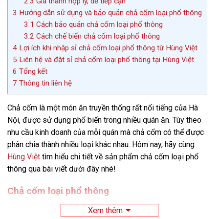
2.3
Giá thành hợp lý, dễ tiếp cận
3
Hướng dẫn sử dụng và bảo quản chả cốm loại phổ thông
3.1
Cách bảo quản chả cốm loại phổ thông
3.2
Cách chế biến chả cốm loại phổ thông
4
Lợi ích khi nhập sỉ chả cốm loại phổ thông từ Hùng Việt
5
Liên hệ và đặt sỉ chả cốm loại phổ thông tại Hùng Việt
6
Tổng kết
7
Thông tin liên hệ
Chả cốm là một món ăn truyền thống rất nổi tiếng của Hà
Nội, được sử dụng phổ biến trong nhiều quán ăn. Tùy theo
nhu cầu kinh doanh của mỗi quán mà chả cốm có thể được
phân chia thành nhiều loại khác nhau. Hôm nay, hãy cùng
Hùng Việt
tìm hiểu chi tiết về sản phẩm chả cốm loại phổ
thông qua bài viết dưới đây nhé!
Chả cốm loại phổ thông
Chả cốm được làm từ hai nguyên liệu chủ yếu bao gồm hạt
Xem thêm