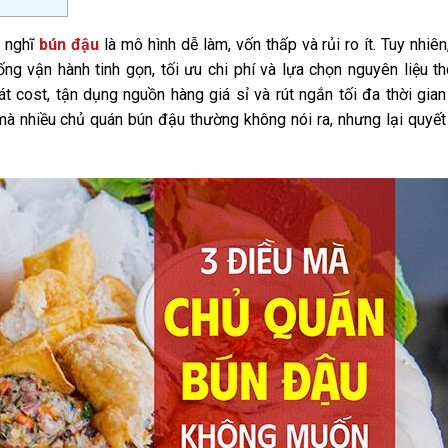
g nghĩ
bún đậu
là mô hình dễ làm, vốn thấp và rủi ro ít. Tuy nhiên
g vận hành tinh gọn, tối ưu chi phí và lựa chọn nguyên liệu t
 cost, tận dụng nguồn hàng giá sỉ và rút ngắn tối đa thời gian
 mà nhiều chủ quán bún đậu thường không nói ra, nhưng lại quyết