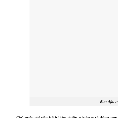
Bún đậu m
Chủ quán chỉ cần bố trí khu chiên – luộc – rã đông gọn