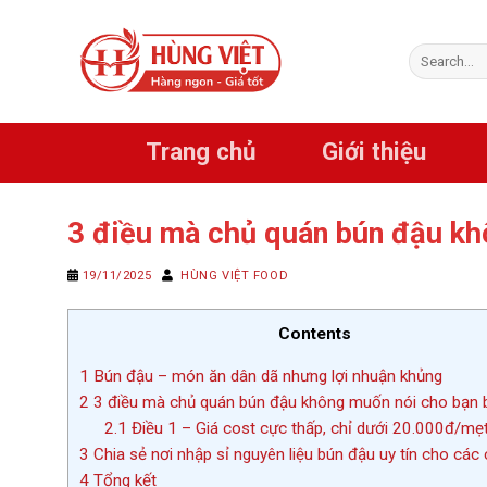
Chuyển
đến
Search
nội
for:
dung
Trang chủ
Giới thiệu
3 điều mà chủ quán bún đậu kh
19/11/2025
HÙNG VIỆT FOOD
Contents
1
Bún đậu – món ăn dân dã nhưng lợi nhuận khủng
2
3 điều mà chủ quán bún đậu không muốn nói cho bạn b
2.1
Điều 1 – Giá cost cực thấp, chỉ dưới 20.000đ/mẹ
3
Chia sẻ nơi nhập sỉ nguyên liệu bún đậu uy tín cho các
4
Tổng kết