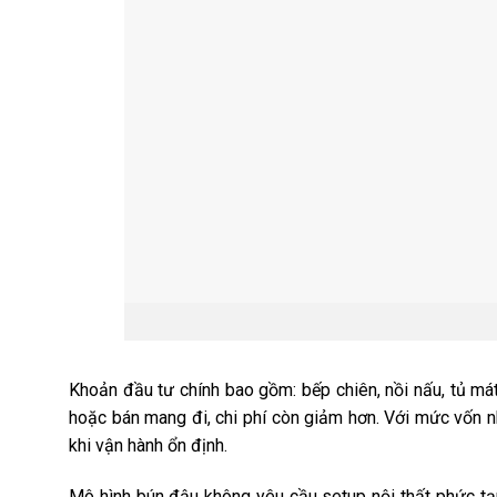
Khoản đầu tư chính bao gồm: bếp chiên, nồi nấu, tủ mát
hoặc bán mang đi, chi phí còn giảm hơn. Với mức vốn nh
khi vận hành ổn định.
Mô hình bún đậu không yêu cầu setup nội thất phức tạp