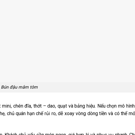
Bún đậu mắm tôm
 mini, chén đĩa, thớt – dao, quạt và bảng hiệu. Nếu chọn mô hìn
ẹ, chủ quán hạn chế rủi ro, dễ xoay vòng dòng tiền và có thể m
. Khách chủ yếu cần món ngon, giá hợp lý và phục vụ nhanh. Ch