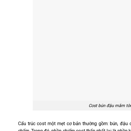
Cost bún đậu mắm tôm
Cấu trúc cost một mẹt cơ bản thường gồm: bún, đậu c
chấm. Trong đó, phần chiếm cost thấp nhất lại là phần 