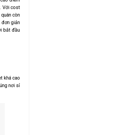
. Với cost
u quán còn
h đơn giản
ới bắt đầu
ẹt khá cao
úng nơi sỉ