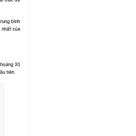
trung bình
 nhất của
 khoảng 30
ầu tiên.