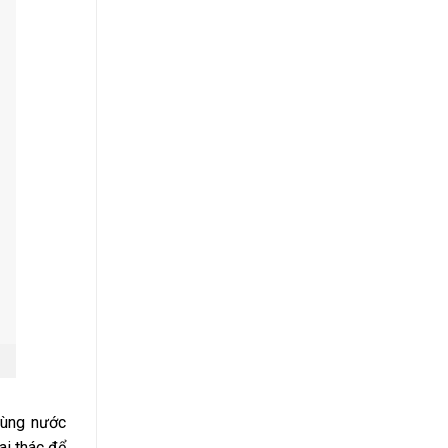
cùng nước
ai thác để