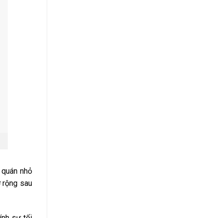
h quán nhỏ
ở rộng sau
ính sự tối