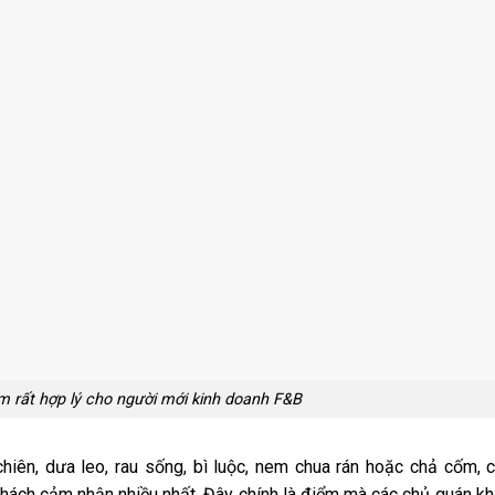
 rất hợp lý cho người mới kinh doanh F&B
hiên, dưa leo, rau sống, bì luộc, nem chua rán hoặc chả cốm, 
khách cảm nhận nhiều nhất. Đây chính là điểm mà các chủ quán kh