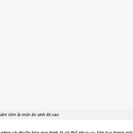
ắm tôm là món ăn sinh lời cao
 gàng và chuẩn hóa quy trình là có thể phục vụ liên tục trong gi