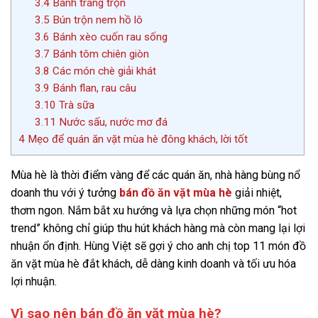
3.4
Bánh tráng trộn
3.5
Bún trộn nem hồ lô
3.6
Bánh xèo cuốn rau sống
3.7
Bánh tôm chiên giòn
3.8
Các món chè giải khát
3.9
Bánh flan, rau câu
3.10
Trà sữa
3.11
Nước sấu, nước mơ đá
4
Mẹo để quán ăn vặt mùa hè đông khách, lời tốt
Mùa hè là thời điểm vàng để các quán ăn, nhà hàng bùng nổ
doanh thu với ý tưởng
bán đồ ăn vặt mùa hè
giải nhiệt,
thơm ngon. Nắm bắt xu hướng và lựa chọn những món “hot
trend” không chỉ giúp thu hút khách hàng mà còn mang lại lợi
nhuận ổn định. Hùng Việt sẽ gợi ý cho anh chị top 11 món đồ
ăn vặt mùa hè đắt khách, dễ dàng kinh doanh và tối ưu hóa
lợi nhuận.
Vì sao nên bán đồ ăn vặt mùa hè?