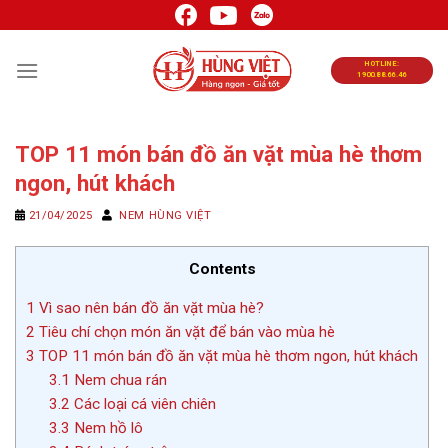
Chuyển
đến
nội
HOTLINE:
1900.88.66.46
dung
TOP 11 món bán đồ ăn vặt mùa hè thơm
ngon, hút khách
21/04/2025
NEM HÙNG VIỆT
Contents
1
Vì sao nên bán đồ ăn vặt mùa hè?
2
Tiêu chí chọn món ăn vặt để bán vào mùa hè
3
TOP 11 món bán đồ ăn vặt mùa hè thơm ngon, hút khách
3.1
Nem chua rán
3.2
Các loại cá viên chiên
3.3
Nem hồ lô