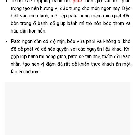
Trong các topping bánh mì,
pate
luôn giữ vai trò quan
trọng tạo nên hương vị đặc trưng cho món ngon này. Đặc
biệt vào mùa lạnh, một lớp pate nóng mềm mịn quết đều
bên trong ổ bánh sẽ giúp bánh mì trở nên béo thơm và
hấp dẫn hơn hẳn.
Pate ngon cần có độ mịn, béo vừa phải và không bị khô
để dễ phết và dễ hòa quyện với các nguyên liệu khác. Khi
gặp lớp bánh mì nóng giòn, pate sẽ tan nhẹ, thấm đều vào
nhân, tạo nên vị đậm đà rất dễ khiến thực khách ăn một
lần là nhớ mãi.