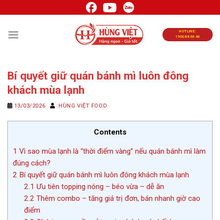
Chuyển
đến
nội
HOTLINE:
1900.88.66.46
dung
Bí quyết giữ quán bánh mì luôn đông
khách mùa lạnh
13/03/2026
HÙNG VIỆT FOOD
Contents
1
Vì sao mùa lạnh là “thời điểm vàng” nếu quán bánh mì làm
đúng cách?
2
Bí quyết giữ quán bánh mì luôn đông khách mùa lạnh
2.1
Ưu tiên topping nóng – béo vừa – dễ ăn
2.2
Thêm combo – tăng giá trị đơn, bán nhanh giờ cao
điểm