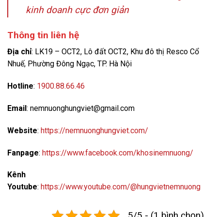
kinh doanh cực đơn giản
Thông tin liên hệ
Địa chỉ
: LK19 – OCT2, Lô đất OCT2, Khu đô thị Resco Cổ
Nhuế, Phường Đông Ngạc, TP. Hà Nội
Hotline
:
1900.88.66.46
Email
: nemnuonghungviet@gmail.com
Website
:
https://nemnuonghungviet.com/
Fanpage
:
https://www.facebook.com/khosinemnuong/
Kênh
Youtube
:
https://www.youtube.com/@hungvietnemnuong
5/5 - (1 bình chọn)