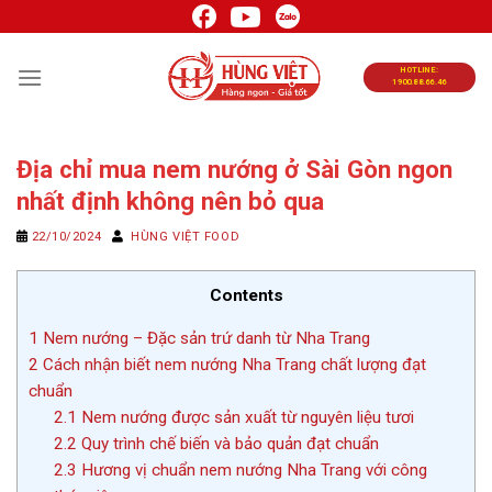
Chuyển
đến
nội
HOTLINE:
1900.88.66.46
dung
Địa chỉ mua nem nướng ở Sài Gòn ngon
nhất định không nên bỏ qua
22/10/2024
HÙNG VIỆT FOOD
Contents
1
Nem nướng – Đặc sản trứ danh từ Nha Trang
2
Cách nhận biết nem nướng Nha Trang chất lượng đạt
chuẩn
2.1
Nem nướng được sản xuất từ nguyên liệu tươi
2.2
Quy trình chế biến và bảo quản đạt chuẩn
2.3
Hương vị chuẩn nem nướng Nha Trang với công