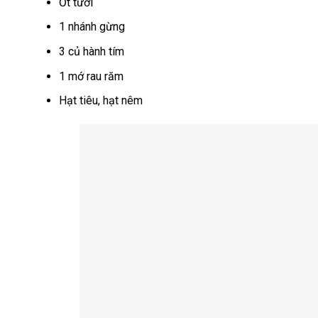
Ớt tươi
1 nhánh gừng
3 củ hành tím
1 mớ rau răm
Hạt tiêu, hạt nêm