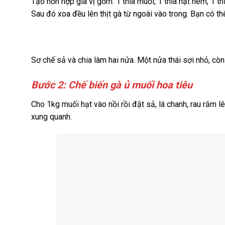
Tạo hỗn hợp gia vị gồm: 1 thìa muối, 1 thìa hạt nêm, 1 th
Sau đó xoa đều lên thịt gà từ ngoài vào trong. Bạn có th
Sơ chế sả và chia làm hai nửa. Một nửa thái sợi nhỏ, c
Bước 2: Chế biến gà ủ muối hoa tiêu
Cho 1kg muối hạt vào nồi rồi đặt sả, lá chanh, rau răm l
xung quanh.