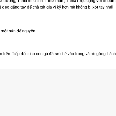
ìa đường, 1 thìa mì chính, 1 thìa mắm, 1 thìa rượu cộng với ớt băm
ể đeo găng tay để chà xát gia vị kỹ hơn mà không bị xót tay nhé!
òn một nửa để nguyên
ên trên. Tiếp đến cho con gà đã sơ chế vào trong và rải gừng, hành