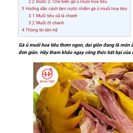
2.2
Bước 2: Chế biến gà ủ muối hoa tiêu
3
Hướng dẫn cách làm nước chấm gà ủ muối hoa tiêu
3.1
Muối tiêu sả lá chanh
3.2
Muối ớt chanh
4
Thông tin liên hệ
Gà ủ muối hoa tiêu thơm ngon, dai giòn đang là món 
đơn giản. Hãy tham khảo ngay công thức bất bại của 