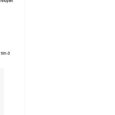
 nhuyễn.
 tím ở