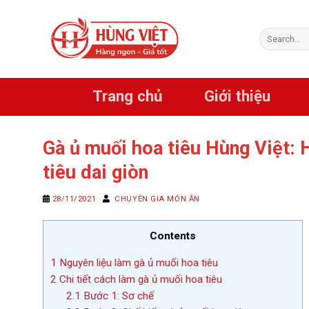
Chuyển
đến
Search
nội
for:
dung
Trang chủ
Giới thiệu
Gà ủ muối hoa tiêu Hùng Việt: 
tiêu dai giòn
28/11/2021
CHUYÊN GIA MÓN ĂN
Contents
1
Nguyên liệu làm gà ủ muối hoa tiêu
2
Chi tiết cách làm gà ủ muối hoa tiêu
2.1
Bước 1: Sơ chế