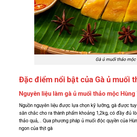
Gà ủ muối thảo mộc 
Đặc điểm nổi bật của Gà ủ muối 
Nguyên liệu làm gà ủ muối thảo mộc Hùng 
Nguồn nguyên liệu được lựa chọn kỹ lưỡng, gà được tuyể
săn chắc cho ra thành phẩm khoảng 1,2kg, có đầy đủ lòn
thảo quả,… Qua phương pháp ủ muối độc quyền của Hùng
ngon của thịt gà