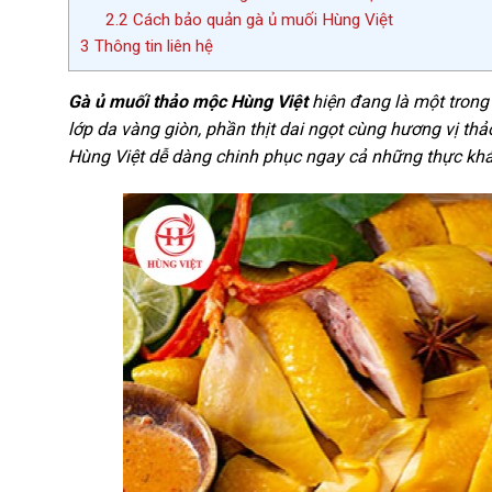
2.2
Cách bảo quản gà ủ muối Hùng Việt
3
Thông tin liên hệ
Gà ủ muối thảo mộc Hùng Việt
hiện đang là một trong 
lớp da vàng giòn, phần thịt dai ngọt cùng hương vị 
Hùng Việt dễ dàng chinh phục ngay cả những thực khá