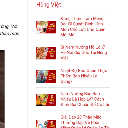
Hùng Việt
Đừng Tham Lam Menu
Dài: Bí Quyết Định Hình
ường. Với
Món Chủ Lực Cho Quán
 thảo mộc
Mới Mở
Sỉ Nem Nướng Hồ Lô Ở
Hà Nội Giá Gốc Tại Hùng
Việt
Nhiệt Độ Bảo Quản Thực
Phẩm Bao Nhiêu Là
Đúng?
Nem Nướng Bán Bao
Nhiêu Là Hợp Lý? Cách
Định Giá Chuẩn Để Có Lãi
Giải Đáp 20 Thắc Mắc
Thường Gặp Về Phần