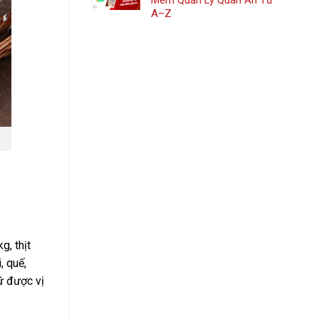
Mềm Quản Lý Quán Ăn Từ
A–Z
g, thịt
, quế,
ữ được vị