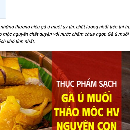
những thương hiệu gà ủ muối uy tín, chất lượng nhất trên thị tr
thảo mộc nguyên chất quyện với nước chấm chua ngọt. Gà ủ muối
ch khó tính nhất.