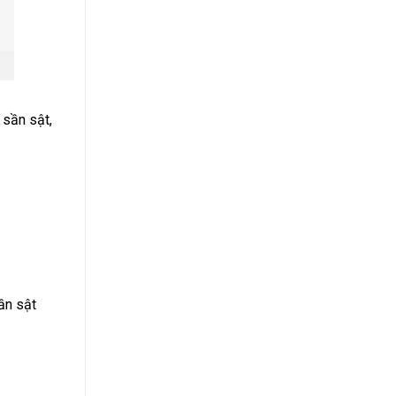
 sần sật,
ần sật