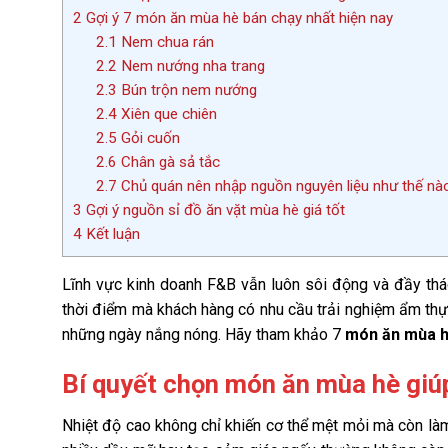
2
Gợi ý 7 món ăn mùa hè bán chạy nhất hiện nay
2.1
Nem chua rán
2.2
Nem nướng nha trang
2.3
Bún trộn nem nướng
2.4
Xiên que chiên
2.5
Gỏi cuốn
2.6
Chân gà sả tắc
2.7
Chủ quán nên nhập nguồn nguyên liệu như thế nà
3
Gợi ý nguồn sỉ đồ ăn vặt mùa hè giá tốt
4
Kết luận
Lĩnh vực kinh doanh F&B vẫn luôn sôi động và đầy thác
thời điểm mà khách hàng có nhu cầu trải nghiệm ẩm thực
những ngày nắng nóng. Hãy tham khảo 7
món ăn mùa h
Bí quyết chọn món ăn mùa hè giú
Nhiệt độ cao không chỉ khiến cơ thể mệt mỏi mà còn là