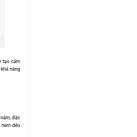
ễ tạo cảm
ó khả năng
h năm, đặc
ần nem dẻo