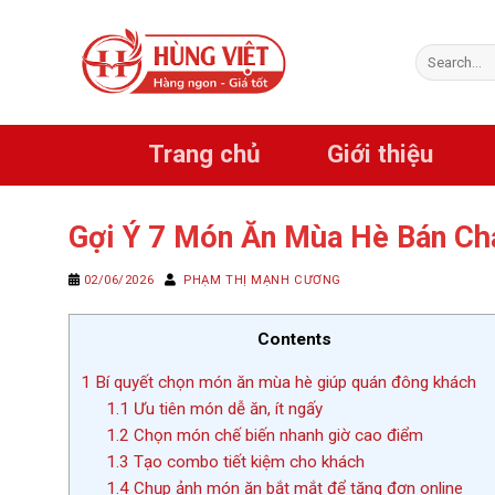
Chuyển
đến
Search
nội
for:
dung
Trang chủ
Giới thiệu
Gợi Ý 7 Món Ăn Mùa Hè Bán Ch
02/06/2026
PHẠM THỊ MẠNH CƯƠNG
Contents
1
Bí quyết chọn món ăn mùa hè giúp quán đông khách
1.1
Ưu tiên món dễ ăn, ít ngấy
1.2
Chọn món chế biến nhanh giờ cao điểm
1.3
Tạo combo tiết kiệm cho khách
1.4
Chụp ảnh món ăn bắt mắt để tăng đơn online