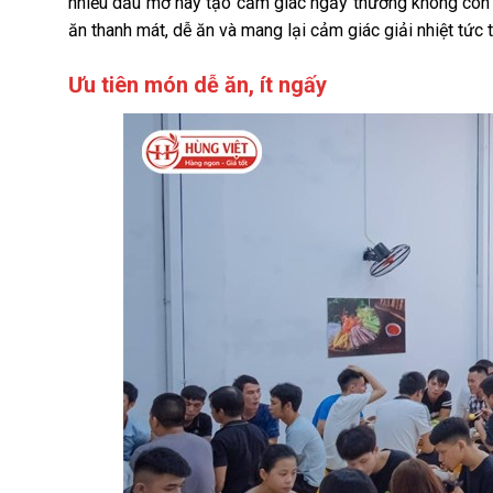
nhiều dầu mỡ hay tạo cảm giác ngấy thường không còn 
ăn thanh mát, dễ ăn và mang lại cảm giác giải nhiệt tức t
Ưu tiên món dễ ăn, ít ngấy