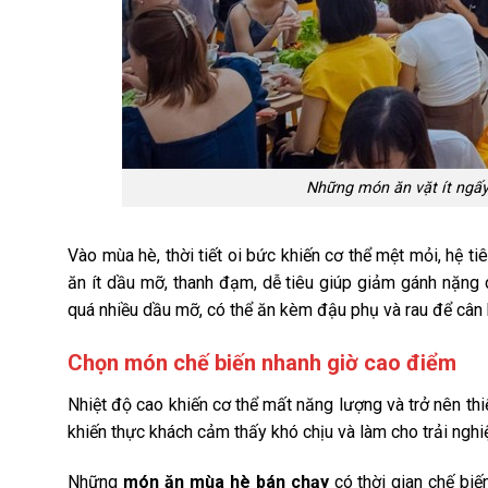
Những món ăn vặt ít ngấy
Vào mùa hè, thời tiết oi bức khiến cơ thể mệt mỏi, hệ
ăn ít dầu mỡ, thanh đạm, dễ tiêu giúp giảm gánh nặng 
quá nhiều dầu mỡ, có thể ăn kèm đậu phụ và rau để cân b
Chọn món chế biến nhanh giờ cao điểm
Nhiệt độ cao khiến cơ thể mất năng lượng và trở nên thi
khiến thực khách cảm thấy khó chịu và làm cho trải ngh
Những
món ăn mùa hè bán chạy
có thời gian chế biế