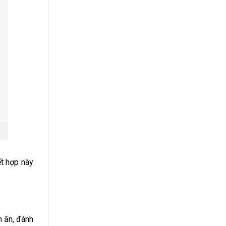
ết hợp này
n ăn, đánh