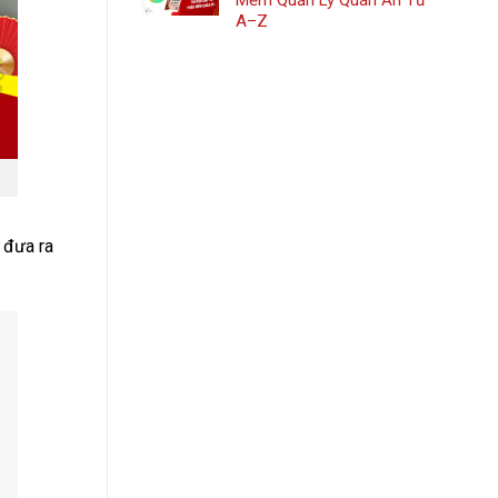
Mềm Quản Lý Quán Ăn Từ
A–Z
 đưa ra