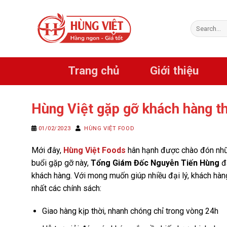
Chuyển
đến
Search
nội
for:
dung
Trang chủ
Giới thiệu
Hùng Việt gặp gỡ khách hàng t
01/02/2023
HÙNG VIỆT FOOD
Mới đây,
Hùng Việt Foods
hân hạnh được chào đón nhữn
buổi gặp gỡ này,
Tổng Giám Đốc Nguyễn Tiến Hùng
đã
khách hàng. Với mong muốn giúp nhiều đại lý, khách hàn
nhất các chính sách:
Giao hàng kịp thời, nhanh chóng chỉ trong vòng 24h