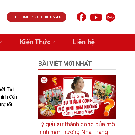
HOTLINE: 1900.88.66.46
Kiến Thức
Liên hệ
BÀI VIẾT MỚI NHẤT
ới. Tại
mình đến
rợ tốt
Lý giải sự thành công của mô
hình nem nướng Nha Trang