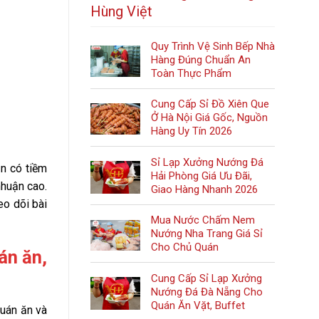
Hùng Việt
Quy Trình Vệ Sinh Bếp Nhà
Hàng Đúng Chuẩn An
Toàn Thực Phẩm
Cung Cấp Sỉ Đồ Xiên Que
Ở Hà Nội Giá Gốc, Nguồn
Hàng Uy Tín 2026
Sỉ Lạp Xưởng Nướng Đá
n có tiềm
Hải Phòng Giá Ưu Đãi,
nhuận cao.
Giao Hàng Nhanh 2026
eo dõi bài
Mua Nước Chấm Nem
Nướng Nha Trang Giá Sỉ
Cho Chủ Quán
án ăn,
Cung Cấp Sỉ Lạp Xưởng
Nướng Đá Đà Nẵng Cho
Quán Ăn Vặt, Buffet
quán ăn và