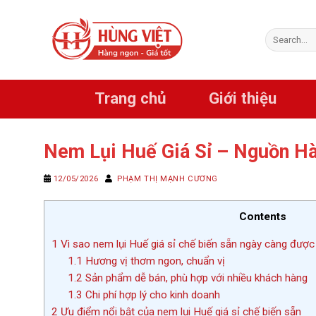
Chuyển
đến
Search
nội
for:
dung
Trang chủ
Giới thiệu
Nem Lụi Huế Giá Sỉ – Nguồn H
12/05/2026
PHẠM THỊ MẠNH CƯƠNG
Contents
1
Vì sao nem lụi Huế giá sỉ chế biến sẵn ngày càng được
1.1
Hương vị thơm ngon, chuẩn vị
1.2
Sản phẩm dễ bán, phù hợp với nhiều khách hàng
1.3
Chi phí hợp lý cho kinh doanh
2
Ưu điểm nổi bật của nem lụi Huế giá sỉ chế biến sẵn