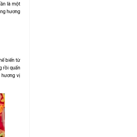
uần là một
cùng hương
hế biến từ
g rồi quấn
n hương vị