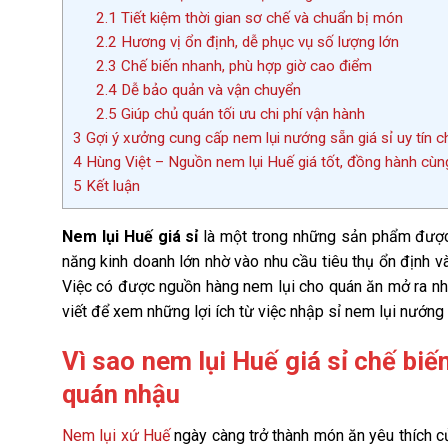
2.1
Tiết kiệm thời gian sơ chế và chuẩn bị món
2.2
Hương vị ổn định, dễ phục vụ số lượng lớn
2.3
Chế biến nhanh, phù hợp giờ cao điểm
2.4
Dễ bảo quản và vận chuyển
2.5
Giúp chủ quán tối ưu chi phí vận hành
3
Gợi ý xưởng cung cấp nem lụi nướng sẵn giá sỉ uy tín 
4
Hùng Việt – Nguồn nem lụi Huế giá tốt, đồng hành cùn
5
Kết luận
Nem lụi Huế giá sỉ
là một trong những sản phẩm được 
năng kinh doanh lớn nhờ vào nhu cầu tiêu thụ ổn định v
Việc có được nguồn hàng nem lụi cho quán ăn mở ra nhữ
viết để xem những lợi ích từ việc nhập sỉ nem lụi nướng
Vì sao nem lụi Huế giá sỉ chế bi
quán nhậu
Nem lụi xứ Huế
ngày càng trở thành món ăn yêu thích c