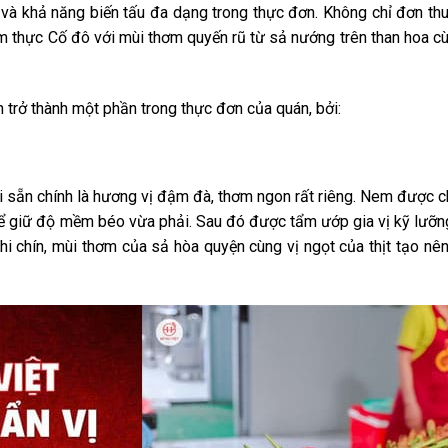
 và khả năng biến tấu đa dạng trong thực đơn. Không chỉ đơn th
m thực Cố đô với mùi thơm quyến rũ từ sả nướng trên than hoa 
n trở thành một phần trong thực đơn của quán, bởi:
 sẵn chính là hương vị đậm đà, thơm ngon rất riêng. Nem được c
 để giữ độ mềm béo vừa phải. Sau đó được tẩm ướp gia vị kỹ lưỡn
i chín, mùi thơm của sả hòa quyện cùng vị ngọt của thịt tạo nê