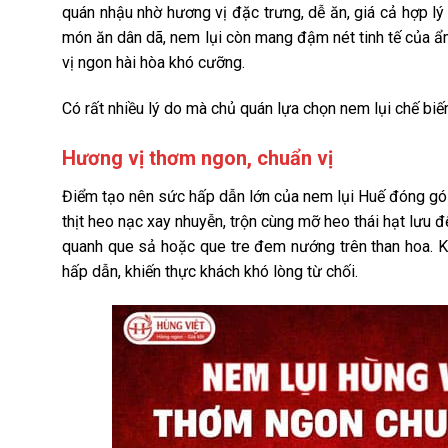
quán nhậu nhờ hương vị đặc trưng, dễ ăn, giá cả hợp lý
món ăn dân dã, nem lụi còn mang đậm nét tinh tế của ẩ
vị ngon hài hòa khó cưỡng.
Có rất nhiều lý do mà chủ quán lựa chọn nem lụi chế biế
Hương vị thơm ngon, chuẩn vị
Điểm tạo nên sức hấp dẫn lớn của nem lụi Huế đóng gói
thịt heo nạc xay nhuyễn, trộn cùng mỡ heo thái hạt lưu
quanh que sả hoặc que tre đem nướng trên than hoa. Kh
hấp dẫn, khiến thực khách khó lòng từ chối.