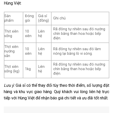
Hùng Việt:
Sản
Đóng
Giá sỉ
Ghi chú
phẩm
gói
(đồng)
Rã đông tự nhiên sau đó nướng
Thịt xiên
10
Liên
chín bằng than hoa hoặc bếp
sống
xiên
hệ
điện.
Thịt xiên
10
Liên
Rã đông tự nhiên sau đó làm
nướng
xiên
hệ
nóng lại bằng lò vi sóng.
sẵn
Rã đông tự nhiên sau đó nướng
Thịt xiên
Liên
1kg
chín bằng than hoa hoặc bếp
sống (kg)
hệ
điện.
Lưu ý
: Giá sỉ có thể thay đổi tùy theo thời điểm, số lượng đặt
hàng và khu vực giao hàng. Quý khách vui lòng liên hệ trực
tiếp với Hùng Việt để nhận báo giá chi tiết và ưu đãi tốt nhất.