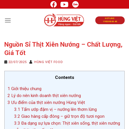
Chuyển
đến
nội
HOTLINE:
1900.88.66.46
dung
Nguồn Sỉ Thịt Xiên Nướng – Chất Lượng,
Giá Tốt
22/07/2025
HÙNG VIỆT FOOD
Contents
1
Giới thiệu chung
2
Lý do nên kinh doanh thịt xiên nướng
3
Ưu điểm của thịt xiên nướng Hùng Việt
3.1
Tẩm ướp đậm vị – nướng lên thơm lừng
3.2
Giao hàng cấp đông – giữ trọn độ tươi ngon
3.3
Đa dạng sự lựa chọn: Thịt xiên sống, thịt xiên nướng