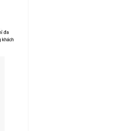
hỉ đa
g khách