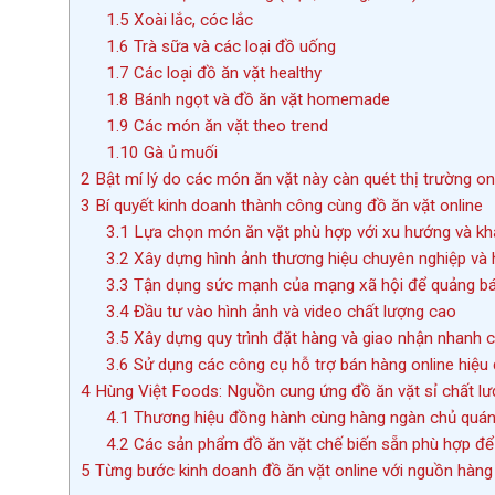
1.5
Xoài lắc, cóc lắc
1.6
Trà sữa và các loại đồ uống
1.7
Các loại đồ ăn vặt healthy
1.8
Bánh ngọt và đồ ăn vặt homemade
1.9
Các món ăn vặt theo trend
1.10
Gà ủ muối
2
Bật mí lý do các món ăn vặt này càn quét thị trường on
3
Bí quyết kinh doanh thành công cùng đồ ăn vặt online
3.1
Lựa chọn món ăn vặt phù hợp với xu hướng và kh
3.2
Xây dựng hình ảnh thương hiệu chuyên nghiệp và 
3.3
Tận dụng sức mạnh của mạng xã hội để quảng b
3.4
Đầu tư vào hình ảnh và video chất lượng cao
3.5
Xây dựng quy trình đặt hàng và giao nhận nhanh ch
3.6
Sử dụng các công cụ hỗ trợ bán hàng online hiệu
4
Hùng Việt Foods: Nguồn cung ứng đồ ăn vặt sỉ chất l
4.1
Thương hiệu đồng hành cùng hàng ngàn chủ quán
4.2
Các sản phẩm đồ ăn vặt chế biến sẵn phù hợp để
5
Từng bước kinh doanh đồ ăn vặt online với nguồn hàng