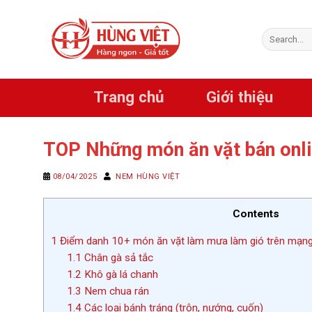
Chuyển
đến
Search
nội
for:
dung
Trang chủ
Giới thiệu
TOP Những món ăn vặt bán onl
08/04/2025
NEM HÙNG VIỆT
Contents
1
Điểm danh 10+ món ăn vặt làm mưa làm gió trên mạn
1.1
Chân gà sả tắc
1.2
Khô gà lá chanh
1.3
Nem chua rán
1.4
Các loại bánh tráng (trộn, nướng, cuốn)