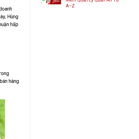
Mềm Quản Lý Quán Ăn Từ
A–Z
 doanh
này, Hùng
nhuận hấp
trong
 bán hàng