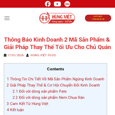
Chuyển
đến
nội
HOTLINE:
1900.88.66.46
dung
Thông Báo Kinh Doanh 2 Mã Sản Phẩm &
Giải Pháp Thay Thế Tối Ưu Cho Chủ Quán
17/01/2026
HÙNG VIỆT FOOD
Contents
1
Thông Tin Chi Tiết Về Mã Sản Phẩm Ngừng Kinh Doanh
2
Giải Pháp Thay Thế & Cơ Hội Chuyển Đổi Kinh Doanh
2.1
Đối với dòng sản phẩm Pate
2.2
Đối với dòng sản phẩm Nem Chua Rán
3
Cam Kết Từ Hùng Việt
4
Kết luận