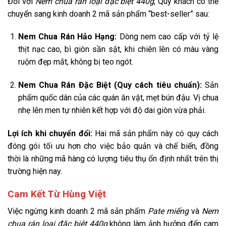
Đối với
Nem chua rán loại đặc biệt 440g
, Quý khách có thể
chuyển sang kinh doanh 2 mã sản phẩm “best-seller” sau:
Nem Chua Rán Hảo Hạng:
Dòng nem cao cấp với tỷ lệ
thịt nạc cao, bì giòn sần sật, khi chiên lên có màu vàng
ruộm đẹp mắt, không bị teo ngót.
Nem Chua Rán Đặc Biệt (Quy cách tiêu chuẩn):
Sản
phẩm quốc dân của các quán ăn vặt, mẹt bún đậu. Vị chua
nhẹ lên men tự nhiên kết hợp với độ dai giòn vừa phải.
Lợi ích khi chuyển đổi:
Hai mã sản phẩm này có quy cách
đóng gói tối ưu hơn cho việc bảo quản và chế biến, đồng
thời là những mã hàng có lượng tiêu thụ ổn định nhất trên thị
trường hiện nay.
Cam Kết Từ Hùng Việt
Việc ngừng kinh doanh 2 mã sản phẩm
Pate miếng
và
Nem
chua rán loại đặc biệt 440g
không làm ảnh hưởng đến cam