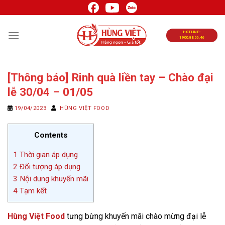
Chuyển
đến
nội
HOTLINE:
1900.88.66.46
dung
[Thông báo] Rinh quà liền tay – Chào đại
lễ 30/04 – 01/05
19/04/2023
HÙNG VIỆT FOOD
Contents
1
Thời gian áp dụng
2
Đối tượng áp dụng
3
Nội dung khuyến mãi
4
Tạm kết
Hùng Việt Food
tưng bừng khuyến mãi chào mừng đại lễ