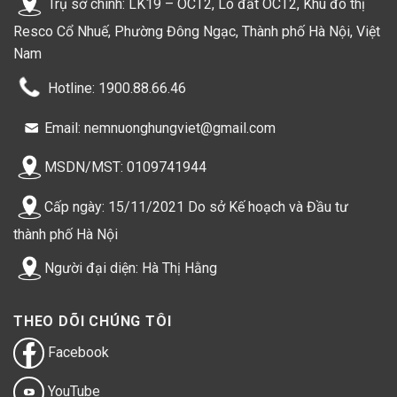
Trụ sở chính: LK19 – OCT2, Lô đất OCT2, Khu đô thị
Resco Cổ Nhuế, Phường Đông Ngạc, Thành phố Hà Nội, Việt
Nam
Hotline: 1900.88.66.46
Email: nemnuonghungviet@gmail.com
MSDN/MST: 0109741944
Cấp ngày: 15/11/2021 Do sở Kế hoạch và Đầu tư
thành phố Hà Nội
Người đại diện: Hà Thị Hằng
THEO DÕI CHÚNG TÔI
Facebook
YouTube