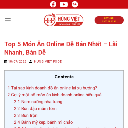
Chuyển
đến
nội
HOTLINE:
1900.88.66.46
dung
Top 5 Món Ăn Online Dễ Bán Nhất – Lãi
Nhanh, Bán Dễ
18/07/2025
HÙNG VIỆT FOOD
Contents
1
Tại sao kinh doanh đồ ăn online lại xu hướng?
2
Gợi ý một số món ăn kinh doanh online hiệu quả
2.1
Nem nướng nha trang
2.2
Bún đậu mắm tôm
2.3
Bún trộn
2.4
Bánh mỳ kẹp, bánh mì chảo