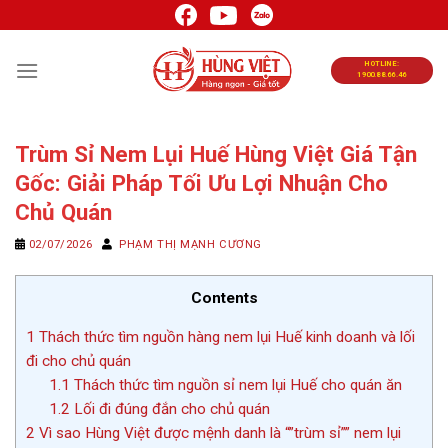
Chuyển
đến
nội
HOTLINE:
1900.88.66.46
dung
Trùm Sỉ Nem Lụi Huế Hùng Việt Giá Tận
Gốc: Giải Pháp Tối Ưu Lợi Nhuận Cho
Chủ Quán
02/07/2026
PHẠM THỊ MẠNH CƯƠNG
Contents
1
Thách thức tìm nguồn hàng nem lụi Huế kinh doanh và lối
đi cho chủ quán
1.1
Thách thức tìm nguồn sỉ nem lụi Huế cho quán ăn
1.2
Lối đi đúng đắn cho chủ quán
2
Vì sao Hùng Việt được mệnh danh là “”trùm sỉ”” nem lụi