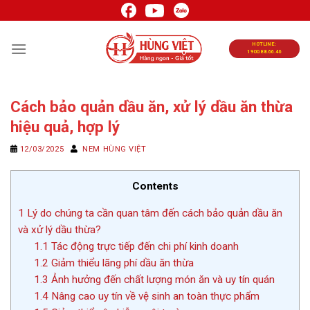
Chuyển
đến
nội
HOTLINE:
1900.88.66.46
dung
Cách bảo quản dầu ăn, xử lý dầu ăn thừa
hiệu quả, hợp lý
12/03/2025
NEM HÙNG VIỆT
Contents
1
Lý do chúng ta cần quan tâm đến cách bảo quản dầu ăn
và xử lý dầu thừa?
1.1
Tác động trực tiếp đến chi phí kinh doanh
1.2
Giảm thiểu lãng phí dầu ăn thừa
1.3
Ảnh hưởng đến chất lượng món ăn và uy tín quán
1.4
Nâng cao uy tín về vệ sinh an toàn thực phẩm