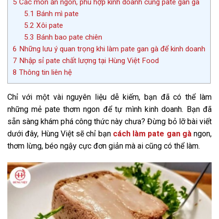
5
Các món ăn ngon, phù hợp kinh doanh cùng pate gan gà
5.1
Bánh mì pate
5.2
Xôi pate
5.3
Bánh bao pate chiên
6
Những lưu ý quan trọng khi làm pate gan gà để kinh doanh
7
Nhập sỉ pate chất lượng tại Hùng Việt Food
8
Thông tin liên hệ
Chỉ với một vài nguyên liệu dễ kiếm, bạn đã có thể làm
những mẻ pate thơm ngon để tự mình kinh doanh. Bạn đã
sẵn sàng khám phá công thức này chưa? Đừng bỏ lỡ bài viết
dưới đây, Hùng Việt sẽ chỉ bạn
cách làm pate gan gà
ngon,
thơm lừng, béo ngậy cực đơn giản mà ai cũng có thể làm.