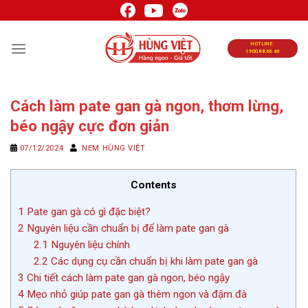
Chuyển
đến
nội
HOTLINE:
1900.88.66.46
dung
Cách làm pate gan gà ngon, thơm lừng,
béo ngậy cực đơn giản
07/12/2024
NEM HÙNG VIỆT
Contents
1
Pate gan gà có gì đặc biệt?
2
Nguyên liệu cần chuẩn bị để làm pate gan gà
2.1
Nguyên liệu chính
2.2
Các dụng cụ cần chuẩn bị khi làm pate gan gà
3
Chi tiết cách làm pate gan gà ngon, béo ngậy
4
Mẹo nhỏ giúp pate gan gà thêm ngon và đậm đà