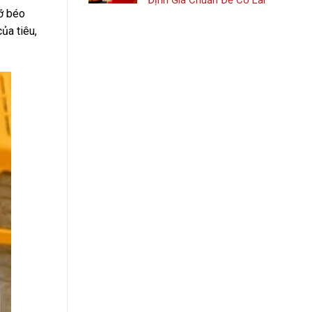
Định Giá Chuẩn Để Có Lãi
ỡ béo
ủa tiêu,