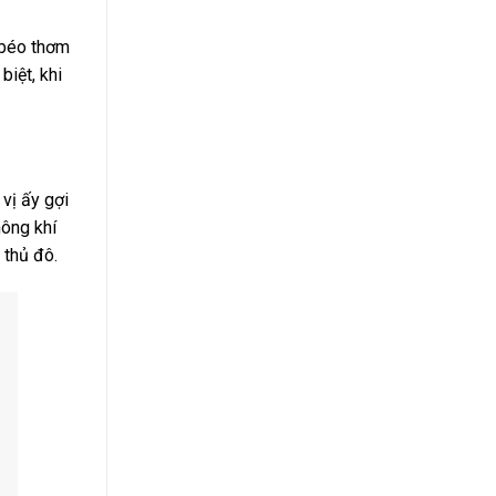
 béo thơm
iệt, khi
vị ấy gợi
hông khí
 thủ đô.