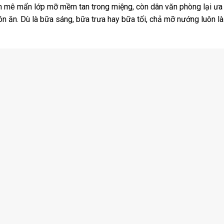
con mê mẩn lớp mỡ mềm tan trong miệng, còn dân văn phòng lại ư
món ăn. Dù là bữa sáng, bữa trưa hay bữa tối, chả mỡ nướng luôn l