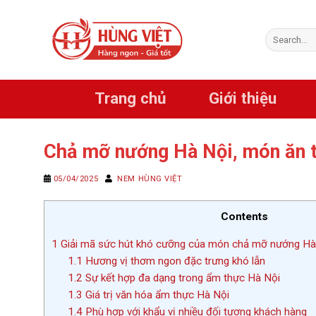
Chuyển
đến
Search
nội
for:
dung
Trang chủ
Giới thiệu
Chả mỡ nướng Hà Nội, món ăn 
05/04/2025
NEM HÙNG VIỆT
Contents
1
Giải mã sức hút khó cưỡng của món chả mỡ nướng Hà
1.1
Hương vị thơm ngon đặc trưng khó lẫn
1.2
Sự kết hợp đa dạng trong ẩm thực Hà Nội
1.3
Giá trị văn hóa ẩm thực Hà Nội
1.4
Phù hợp với khẩu vị nhiều đối tượng khách hàng