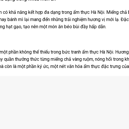
òn có khả năng kết hợp đa dạng trong ẩm thực Hà Nội. Miếng chả
ay bánh mì lại mang đến những trải nghiệm hương vị mới lạ. Đặc b
ừng hạt gạo, tạo nên một món ăn béo bùi đầy hấp dẫn.
ột phần không thể thiếu trong bức tranh ẩm thực Hà Nội. Hương 
uây quần thưởng thức từng miếng chả vàng ruộm, nóng hổi trong k
à còn là một phần ký ức, một nét văn hóa ẩm thực đặc trưng của