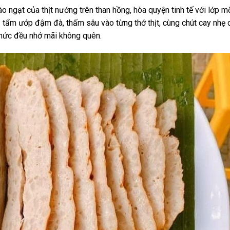
ngạt của thịt nướng trên than hồng, hòa quyện tinh tế với lớp m
ị tẩm ướp đậm đà, thấm sâu vào từng thớ thịt, cùng chút cay nhẹ c
 thức đều nhớ mãi không quên.