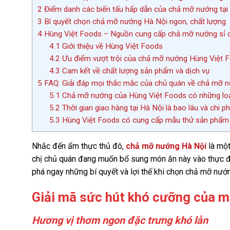
2
Điểm danh các biến tấu hấp dẫn của chả mỡ nướng tại
3
Bí quyết chọn chả mỡ nướng Hà Nội ngon, chất lượng
4
Hùng Việt Foods – Nguồn cung cấp chả mỡ nướng sỉ ch
4.1
Giới thiệu về Hùng Việt Foods
4.2
Ưu điểm vượt trội của chả mỡ nướng Hùng Việt 
4.3
Cam kết về chất lượng sản phẩm và dịch vụ
5
FAQ: Giải đáp mọi thắc mắc của chủ quán về chả mỡ 
5.1
Chả mỡ nướng của Hùng Việt Foods có những lo
5.2
Thời gian giao hàng tại Hà Nội là bao lâu và chi p
5.3
Hùng Việt Foods có cung cấp mẫu thử sản phẩm
Nhắc đến ẩm thực thủ đô,
chả mỡ nướng Hà Nội
là một
chị chủ quán đang muốn bổ sung món ăn này vào thực đơ
phá ngay những bí quyết và lợi thế khi chọn chả mỡ nướn
Giải mã sức hút khó cưỡng của 
Hương vị thơm ngon đặc trưng khó lẫn