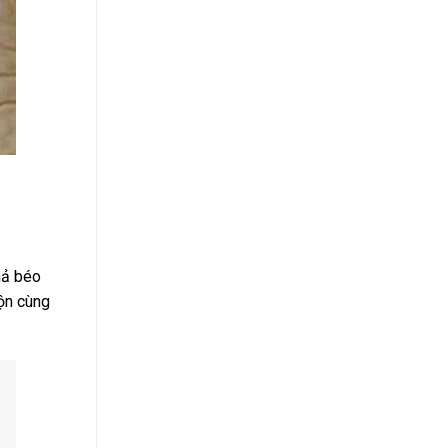
hả béo
rộn cùng