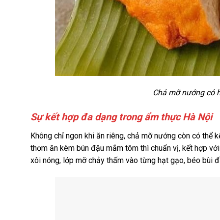
Chả mỡ nướng có h
Sự kết hợp đa dạng trong ẩm thực Hà Nội
Không chỉ ngon khi ăn riêng, chả mỡ nướng còn có thể 
thơm ăn kèm bún đậu mắm tôm thì chuẩn vị, kết hợp với c
xôi nóng, lớp mỡ chảy thấm vào từng hạt gạo, béo bùi 