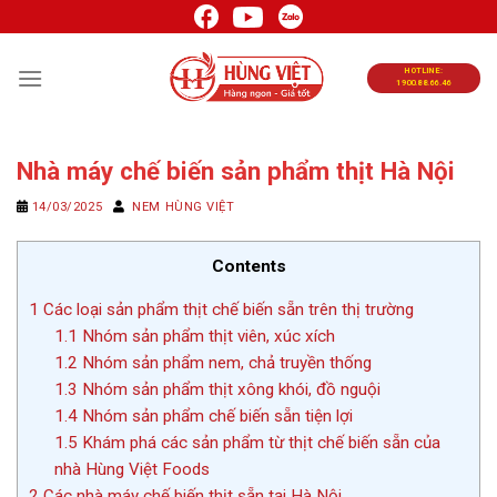
Chuyển
đến
nội
HOTLINE:
1900.88.66.46
dung
Nhà máy chế biến sản phẩm thịt Hà Nội
14/03/2025
NEM HÙNG VIỆT
Contents
1
Các loại sản phẩm thịt chế biến sẵn trên thị trường
1.1
Nhóm sản phẩm thịt viên, xúc xích
1.2
Nhóm sản phẩm nem, chả truyền thống
1.3
Nhóm sản phẩm thịt xông khói, đồ nguội
1.4
Nhóm sản phẩm chế biến sẵn tiện lợi
1.5
Khám phá các sản phẩm từ thịt chế biến sẵn của
nhà Hùng Việt Foods
2
Các nhà máy chế biến thịt sẵn tại Hà Nội