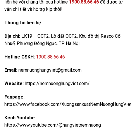
liên hệ với chúng tôi qua hotline
1900.88.66.46
để được tư
vấn chi tiết và hỗ trợ kịp thời!
Thông tin liên hệ
Địa chỉ:
LK19 – OCT2, Lô đất OCT2, Khu đô thị Resco Cổ
Nhuế, Phường Đông Ngạc, TP. Hà Nội.
Hotline CSKH:
1900.88.66.46
Email:
nemnuonghungviet@gmail.com
Website:
https://nemnuonghungviet.com/
Fanpage:
https://www.facebook.com/XuongsanxuatNemNuongHungVie
Kênh Youtube:
https://www.youtube.com/@hungvietnemnuong