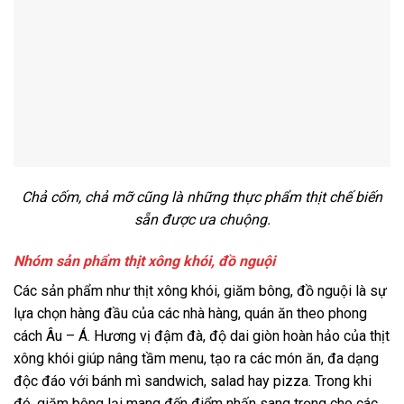
Chả cốm, chả mỡ cũng là những thực phẩm thịt chế biến
sẵn được ưa chuộng.
Nhóm sản phẩm thịt xông khói, đồ nguội
Các sản phẩm như thịt xông khói, giăm bông, đồ nguội là sự
lựa chọn hàng đầu của các nhà hàng, quán ăn theo phong
cách Âu – Á. Hương vị đậm đà, độ dai giòn hoàn hảo của thịt
xông khói giúp nâng tầm menu, tạo ra các món ăn, đa dạng
độc đáo với bánh mì sandwich, salad hay pizza. Trong khi
đó, giăm bông lại mang đến điểm nhấn sang trọng cho các