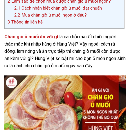
2
Làm sao để chọn mua được chân giò ủ muối ngon?
2.1
Cách nhận biết chân giò ủ muối đạt chuẩn
2.2
Mua chân giò ủ muối ngon ở đâu?
3
Thông tin liên hệ
Chân giò ủ muối ăn với gì
là câu hỏi mà rất nhiều người
thắc mắc khi nhập hàng ở Hùng Việt? Vậy ngoài cách rã
đông, làm nóng và ăn trực tiếp thì chân giò muối còn được
ăn kèm với gì? Hùng Việt sẽ bật mí cho bạn 5 món ngon sinh
ra là dành cho chân giò ủ muối ngay sau đây.