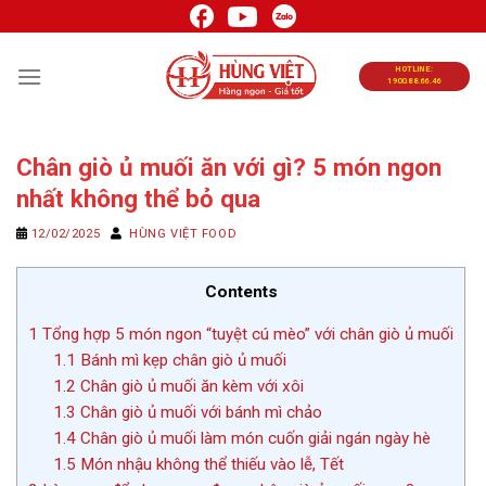
Chuyển
đến
nội
HOTLINE:
1900.88.66.46
dung
Chân giò ủ muối ăn với gì? 5 món ngon
nhất không thể bỏ qua
12/02/2025
HÙNG VIỆT FOOD
Contents
1
Tổng hợp 5 món ngon “tuyệt cú mèo” với chân giò ủ muối
1.1
Bánh mì kẹp chân giò ủ muối
1.2
Chân giò ủ muối ăn kèm với xôi
1.3
Chân giò ủ muối với bánh mì chảo
1.4
Chân giò ủ muối làm món cuốn giải ngán ngày hè
1.5
Món nhậu không thể thiếu vào lễ, Tết