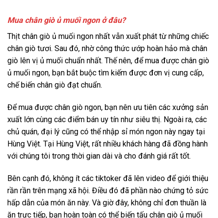
Mua chân giò ủ muối ngon ở đâu?
Thịt chân giò ủ muối ngon nhất vẫn xuất phát từ những chiếc
chân giò tươi. Sau đó, nhờ công thức ướp hoàn hảo mà chân
giò lên vị ủ muối chuẩn nhất. Thế nên, để mua được chân giò
ủ muối ngon, bạn bắt buộc tìm kiếm được đơn vị cung cấp,
chế biến chân giò đạt chuẩn.
Để mua được chân giò ngon, bạn nên ưu tiên các xưởng sản
xuất lớn cùng các điểm bán uy tín như siêu thị. Ngoài ra, các
chủ quán, đại lý cũng có thể nhập sỉ món ngon này ngay tại
Hùng Việt. Tại Hùng Việt, rất nhiều khách hàng đã đồng hành
với chúng tôi trong thời gian dài và cho đánh giá rất tốt.
Bên cạnh đó, không ít các tiktoker đã lên video để giới thiệu
rần rần trên mạng xã hội. Điều đó đã phần nào chứng tỏ sức
hấp dẫn của món ăn này. Và giờ đây, không chỉ đơn thuần là
ăn trực tiếp, bạn hoàn toàn có thể biến tấu chân giò ủ muối