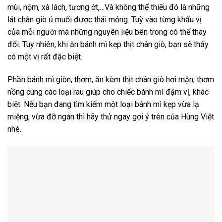
mùi, nộm, xà lách, tương ớt,…Và không thể thiếu đó là những
lát chân giò ủ muối được thái mỏng. Tuỳ vào từng khẩu vị
của mỗi người mà những nguyên liệu bên trong có thể thay
đổi. Tuy nhiên, khi ăn bánh mì kẹp thịt chân giò, bạn sẽ thấy
có một vị rất đặc biệt.
Phần bánh mì giòn, thơm, ăn kèm thịt chân giò hơi mặn, thơm
nồng cùng các loại rau giúp cho chiếc bánh mì đậm vị, khác
biệt. Nếu bạn đang tìm kiếm một loại bánh mì kẹp vừa lạ
miệng, vừa đỡ ngán thì hãy thử ngay gợi ý trên của Hùng Việt
nhé.