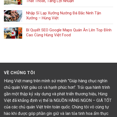
Thất Thoát, Tăng Lợi Nhuận
Nhập Sỉ Lạp Xưởng Nướng Đá Bắc Ninh Tận
Xưởng – Hùng Việt
Bí Quyết SEO Google Maps Quán Ăn Lên Top Đỉnh
Cao Cùng Hùng Việt Food
VỀ CHÚNG TÔI
Hùng Việt mang trên mình sứ mệnh "Giúp hàng chục nghìn
chủ quán Việt giàu có và hạnh phúc hơn". Trải qua hành trình
gần một thập kỷ xây dựng và phát triển thương hiệu, Hùng
Việt đã khẳng định vị thế là NGUỒN HÀNG NGON – GIÁ TỐT
của các chủ quán Việt trên toàn quốc. Chúng tôi vô cùng tự
hào khi được góp phần gìn giữ và lan tỏa tinh hoa ẩm thực