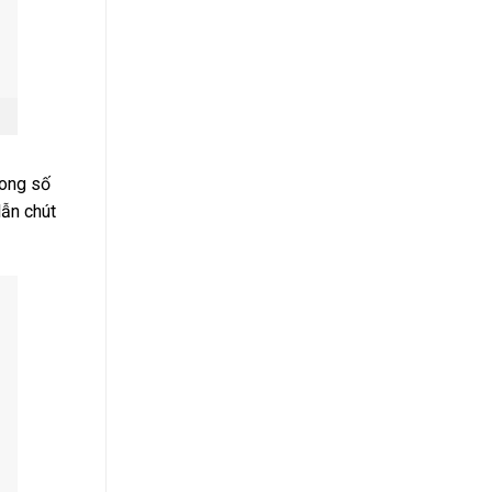
rong số
lẫn chút