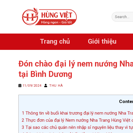
Chuyển
đến
Search
nội
for:
dung
Trang chủ
Giới thiệu
Đón chào đại lý nem nướng Nha
tại Bình Dương
11/09/2024
THU HÀ
Conte
1
Thông tin về buổi khai trương đại lý nem nướng Nha T
2
Thực đơn của đại lý Nem nướng Nha Trang Hùng Việt c
3
Tại sao các chủ quán nên nhập sỉ nguyên liệu thay vì t