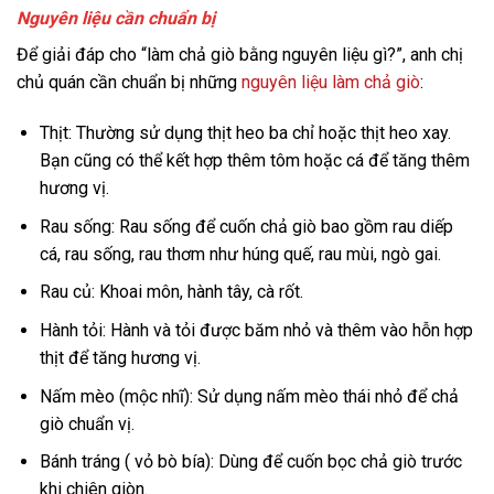
Nguyên liệu cần chuẩn bị
Để giải đáp cho “làm chả giò bằng nguyên liệu gì?”, anh chị
chủ quán cần chuẩn bị những
nguyên liệu làm chả giò
:
Thịt: Thường sử dụng thịt heo ba chỉ hoặc thịt heo xay.
Bạn cũng có thể kết hợp thêm tôm hoặc cá để tăng thêm
hương vị.
Rau sống: Rau sống để cuốn chả giò bao gồm rau diếp
cá, rau sống, rau thơm như húng quế, rau mùi, ngò gai.
Rau củ: Khoai môn, hành tây, cà rốt.
Hành tỏi: Hành và tỏi được băm nhỏ và thêm vào hỗn hợp
thịt để tăng hương vị.
Nấm mèo (mộc nhĩ): Sử dụng nấm mèo thái nhỏ để chả
giò chuẩn vị.
Bánh tráng ( vỏ bò bía): Dùng để cuốn bọc chả giò trước
khi chiên giòn.