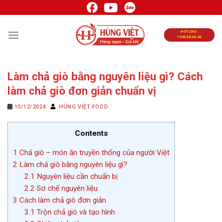
Chuyển
đến
nội
HOTLINE:
1900.88.66.46
dung
Làm chả giò bằng nguyên liệu gì? Cách
làm chả giò đơn giản chuẩn vị
10/12/2024
HÙNG VIỆT FOOD
Contents
1
Chả giò – món ăn truyền thống của người Việt
2
Làm chả giò bằng nguyên liệu gì?
2.1
Nguyên liệu cần chuẩn bị
2.2
Sơ chế nguyên liệu
3
Cách làm chả giò đơn giản
3.1
Trộn chả giò và tạo hình