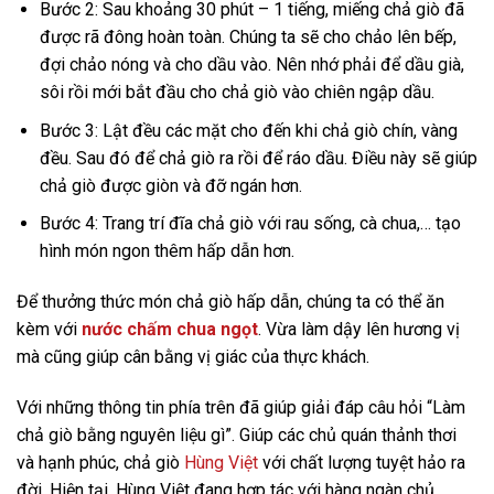
Bước 2: Sau khoảng 30 phút – 1 tiếng, miếng chả giò đã
được rã đông hoàn toàn. Chúng ta sẽ cho chảo lên bếp,
đợi chảo nóng và cho dầu vào. Nên nhớ phải để dầu già,
sôi rồi mới bắt đầu cho chả giò vào chiên ngập dầu.
Bước 3: Lật đều các mặt cho đến khi chả giò chín, vàng
đều. Sau đó để chả giò ra rồi để ráo dầu. Điều này sẽ giúp
chả giò được giòn và đỡ ngán hơn.
Bước 4: Trang trí đĩa chả giò với rau sống, cà chua,… tạo
hình món ngon thêm hấp dẫn hơn.
Để thưởng thức món chả giò hấp dẫn, chúng ta có thể ăn
kèm với
nước chấm chua ngọt
. Vừa làm dậy lên hương vị
mà cũng giúp cân bằng vị giác của thực khách.
Với những thông tin phía trên đã giúp giải đáp câu hỏi “Làm
chả giò bằng nguyên liệu gì”. Giúp các chủ quán thảnh thơi
và hạnh phúc, chả giò
Hùng Việt
với chất lượng tuyệt hảo ra
đời. Hiện tại, Hùng Việt đang hợp tác với hàng ngàn chủ