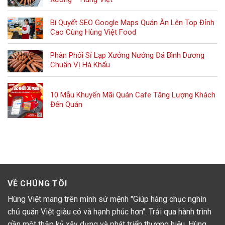
Bí Quyết SEO Google Maps Quán Ăn Lên Top Đỉnh
Cao Cùng Hùng Việt Food
Phân Phối Sỉ Lạp Xưởng Nướng Đá Bình Dương
Chuẩn Vị Hà Khẩu
10 Mẫu Khuyến Mãi Quán Cafe Tăng Lượng Khách
Đến Quán
VỀ CHÚNG TÔI
Hùng Việt mang trên mình sứ mệnh "Giúp hàng chục nghìn
chủ quán Việt giàu có và hạnh phúc hơn". Trải qua hành trình
gần một thập kỷ xây dựng và phát triển thương hiệu, Hùng