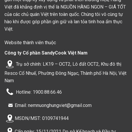
Việt đã khẳng định vị thế là NGUỒN HÀNG NGON – GIÁ TỐT
của các chủ quán Việt trên toàn quốc. Chúng tôi vô cùng tự
hào khi được góp phần gìn giữ và lan tỏa tinh hoa ẩm thực
Việt.
Website thành viên thuộc
Công ty Cổ phần SandyCook Việt Nam
Trụ sở chính: LK19 – OCT2, Lô đất OCT2, Khu đô thị
Resco Cổ Nhuế, Phường Đông Ngạc, Thành phố Hà Nội, Việt
Nam
Hotline: 1900.88.66.46
Email: nemnuonghungviet@gmail.com
MSDN/MST: 0109741944
Cấp ngày: 15/11/2021 Do sở Kế hoạch và Đầu tư