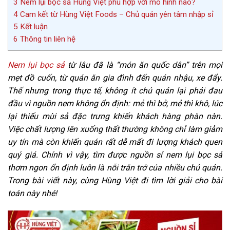
3
Nem lụi bọc sả Hùng Việt phù hợp với mô hình nào?
4
Cam kết từ Hùng Việt Foods – Chủ quán yên tâm nhập sỉ
5
Kết luận
6
Thông tin liên hệ
Nem lụi bọc sả
từ lâu đã là “món ăn quốc dân” trên mọi
mẹt đồ cuốn, từ quán ăn gia đình đến quán nhậu, xe đẩy.
Thế nhưng trong thực tế, không ít chủ quán lại phải đau
đầu vì nguồn nem không ổn định: mẻ thì bở, mẻ thì khô, lúc
lại thiếu mùi sả đặc trưng khiến khách hàng phàn nàn.
Việc chất lượng lên xuống thất thường không chỉ làm giảm
uy tín mà còn khiến quán rất dễ mất đi lượng khách quen
quý giá. Chính vì vậy, tìm được nguồn sỉ nem lụi bọc sả
thơm ngon ổn định luôn là nỗi trăn trở của nhiều chủ quán.
Trong bài viết này, cùng Hùng Việt đi tìm lời giải cho bài
toán này nhé!