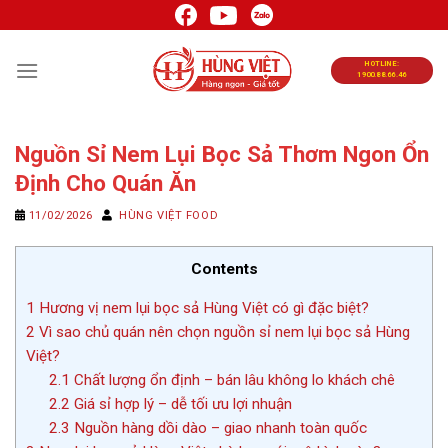
Chuyển
đến
nội
HOTLINE:
1900.88.66.46
dung
Nguồn Sỉ Nem Lụi Bọc Sả Thơm Ngon Ổn
Định Cho Quán Ăn
11/02/2026
HÙNG VIỆT FOOD
Contents
1
Hương vị nem lụi bọc sả Hùng Việt có gì đặc biệt?
2
Vì sao chủ quán nên chọn nguồn sỉ nem lụi bọc sả Hùng
Việt?
2.1
Chất lượng ổn định – bán lâu không lo khách chê
2.2
Giá sỉ hợp lý – dễ tối ưu lợi nhuận
2.3
Nguồn hàng dồi dào – giao nhanh toàn quốc