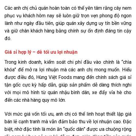
Các anh chị chủ quán hoàn toàn có thể yên tâm rằng cây nem
phục vụ khách hôm nay sẽ luôn giữ trọn vẹn phong độ ngon
lành như ngày đầu tiên, giúp quán xây dựng uy tín bền vững
và giữ chân khách hàng bằng chính sự ổn định đáng tin cậy
đó.
Giá sỉ hợp lý – dễ tối ưu lợi nhuận
Trong kinh doanh, kiểm soát chi phí đầu vào chính là “chìa
khóa” để mở ra lợi nhuận mà các anh chị mong muốn. Hiểu
được điều đó, Hùng Việt Foods mang đến chính sách giá sỉ
tận gốc cực kỳ hấp dẫn, giúp sản phẩm dễ dàng thích nghi
với mọi mô hình từ quán nhậu bình dân, xe đẩy vỉa hè cho
đến các nhà hàng quy mô lớn.
Với mức giá vốn tối ưu, anh chị có thể linh hoạt thiết lập giá
bán lẻ cạnh tranh mà vẫn đảm bảo thu về lợi nhuận cao. Đặc
biệt, nhờ đặc tính là món ăn “quốc dân” được ưa chuộng rộng