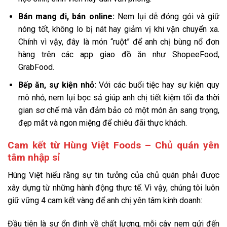
Bán mang đi, bán online:
Nem lụi dễ đóng gói và giữ
nóng tốt, không lo bị nát hay giảm vị khi vận chuyển xa.
Chính vì vậy, đây là món “ruột” để anh chị bùng nổ đơn
hàng trên các app giao đồ ăn như ShopeeFood,
GrabFood.
Bếp ăn, sự kiện nhỏ:
Với các buổi tiệc hay sự kiện quy
mô nhỏ, nem lụi bọc sả giúp anh chị tiết kiệm tối đa thời
gian sơ chế mà vẫn đảm bảo có một món ăn sang trọng,
đẹp mắt và ngon miệng để chiêu đãi thực khách.
Cam kết từ Hùng Việt Foods – Chủ quán yên
tâm nhập sỉ
Hùng Việt hiểu rằng sự tin tưởng của chủ quán phải được
xây dựng từ những hành động thực tế. Vì vậy, chúng tôi luôn
giữ vững 4 cam kết vàng để anh chị yên tâm kinh doanh:
Đầu tiên là sự ổn định về chất lượng, mỗi cây nem gửi đến