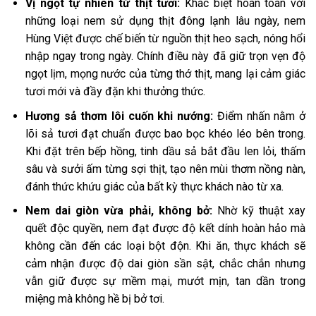
Vị ngọt tự nhiên từ thịt tươi:
Khác biệt hoàn toàn với
những loại nem sử dụng thịt đông lạnh lâu ngày, nem
Hùng Việt được chế biến từ nguồn thịt heo sạch, nóng hổi
nhập ngay trong ngày. Chính điều này đã giữ trọn vẹn độ
ngọt lịm, mọng nước của từng thớ thịt, mang lại cảm giác
tươi mới và đầy đặn khi thưởng thức.
Hương sả thơm lôi cuốn khi nướng:
Điểm nhấn nằm ở
lõi sả tươi đạt chuẩn được bao bọc khéo léo bên trong.
Khi đặt trên bếp hồng, tinh dầu sả bắt đầu len lỏi, thấm
sâu và sưởi ấm từng sợi thịt, tạo nên mùi thơm nồng nàn,
đánh thức khứu giác của bất kỳ thực khách nào từ xa.
Nem dai giòn vừa phải, không bở:
Nhờ kỹ thuật xay
quết độc quyền, nem đạt được độ kết dính hoàn hảo mà
không cần đến các loại bột độn. Khi ăn, thực khách sẽ
cảm nhận được độ dai giòn sần sật, chắc chắn nhưng
vẫn giữ được sự mềm mại, mướt mịn, tan dần trong
miệng mà không hề bị bở tơi.