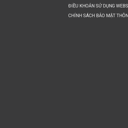
ĐIỀU KHOẢN SỬ DỤNG WEBS
CHÍNH SÁCH BẢO MẬT THÔN
Vỏ ngoài giòn, nhân phô mai béo ngậy
iúp món ăn trở nên hấp dẫn hơn. Không chỉ ăn ngon mà nhiều khác