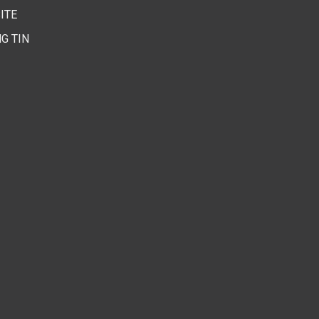
ITE
G TIN
h hàng còn bị thu hút, thích thú bởi những chiếc bánh