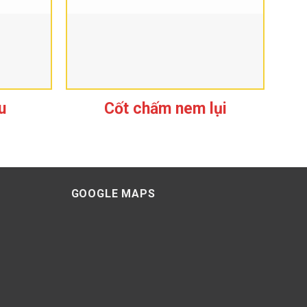
u
Cốt chấm nem lụi
ị ngọt bùi, béo ngậy của phô mai kéo sợi đã tạo nên
GOOGLE MAPS