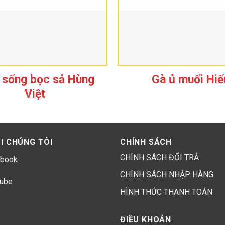
Bánh gà phomai Hùng Việt
sống bọc sả Hùng
Gà ủ muối Hiế
Việt
n người mê
ng miệng. Phần nhân bên trong thì mềm mềm, dai dai kết hợp với v
I CHÚNG TÔI
CHÍNH SÁCH
CHÍNH SÁCH ĐỔI TRẢ
book
CHÍNH SÁCH NHẬP HÀNG
ube
HÌNH THỨC THANH TOÁN
ĐIỀU KHOẢN