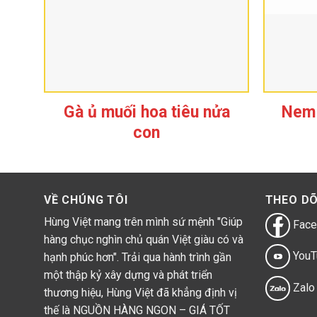
Gà ủ muối hoa tiêu nửa
Nem 
con
Bánh gà phomai – Món ăn vặt vạ
Những chiếc bánh gà phomai có lớp vỏ giòn nhẹ, tan tro
một hương vị vô cùng cuốn hút.
VỀ CHÚNG TÔI
THEO DÕ
Hùng Việt mang trên mình sứ mệnh "Giúp
Face
hàng chục nghìn chủ quán Việt giàu có và
YouT
hạnh phúc hơn". Trải qua hành trình gần
một thập kỷ xây dựng và phát triển
Zalo
thương hiệu, Hùng Việt đã khẳng định vị
thế là NGUỒN HÀNG NGON – GIÁ TỐT