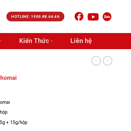
HOTLINE: 1900.88.66.46
Kiến Thức
Liên hệ
phomai
homai
 hộp
85g + 15g/hộp