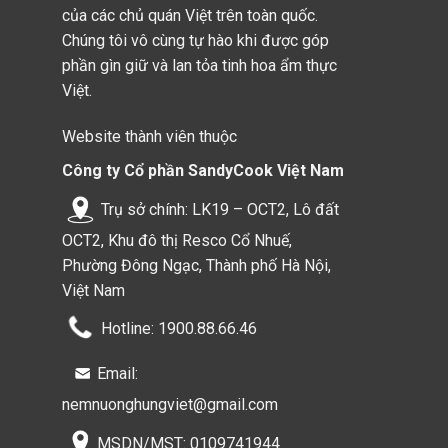
của các chủ quán Việt trên toàn quốc.
Chúng tôi vô cùng tự hào khi được góp
phần gìn giữ và lan tỏa tinh hoa ẩm thực
Việt.
Website thành viên thuộc
Công ty Cổ phần SandyCook Việt Nam
Trụ sở chính: LK19 – OCT2, Lô đất
OCT2, Khu đô thị Resco Cổ Nhuế,
Phường Đông Ngạc, Thành phố Hà Nội,
Việt Nam
Hotline: 1900.88.66.46
Email:
nemnuonghungviet@gmail.com
Ăn kèm với tương ớt hoặc tương cà, sốt mayonnaise sẽ g
MSDN/MST: 0109741944