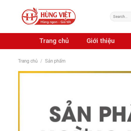
Chuyển
đến
Search
nội
for:
dung
Trang chủ
Giới thiệu
Trang chủ
/
Sản phẩm