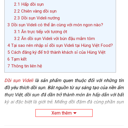
2.1
Hấp dồi sụn
2.2
Chiên vàng dồi sụn
2.3
Dồi sụn Videli nướng
3
Dồi sụn Videli có thể ăn cùng với món ngon nào?
3.1
Ăn trực tiếp với tương ớt
3.2
Ăn dồi sụn Videli với bún đậu mắm tôm
4
Tại sao nên nhập sỉ dồi sụn Videli tại Hùng Việt Food?
5
Cách đăng ký để trở thành khách sỉ của Hùng Việt
6
Tạm kết
7
Thông tin liên hệ
Dồi sụn Videli
là sản phẩm quen thuộc đối với những tín
đồ yêu thích dồi sụn. Bắt nguồn từ sự sáng tạo của nền ẩm
thực Việt, dồi sụn đã dần trở thành món ăn hấp dẫn với bất
kỳ ai đặc biệt là giới trẻ. Miếng dồi đậm đà cùng phần sụn
sần sật cực hấp dẫn. Hãy cùng chúng tôi tìm hiểu về sản
Xem thêm
phẩm qua bài viết dưới đây nhé.