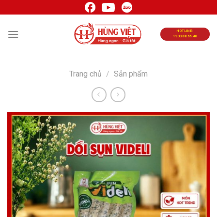
Chuyển
đến
nội
HOTLINE:
1900.88.66.46
dung
Trang chủ
/
Sản phẩm