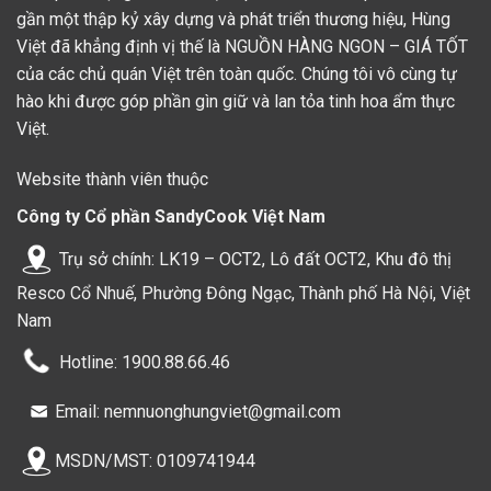
đi kèm. Tất cả các nguyên liệu được chuẩn bị đều tươi ngon,
gần một thập kỷ xây dựng và phát triển thương hiệu, Hùng
đạt chuẩn. Hùng Việt luôn chọn nhà phân phối có thương hiệu
Việt đã khẳng định vị thế là NGUỒN HÀNG NGON – GIÁ TỐT
uy tín cùng chất lượng được đảm bảo nhất. Nhờ vậy, món
của các chủ quán Việt trên toàn quốc. Chúng tôi vô cùng tự
ngon của chúng ta mới hoàn chỉnh và đặc biệt nhất.
hào khi được góp phần gìn giữ và lan tỏa tinh hoa ẩm thực
Việt.
Công thức chế biến đặc biệt, hương vị hấp dẫn
Với dồi sụn, để chế biến chuẩn vị và đem lại hương vị đặc
Website thành viên thuộc
biệt không phải đơn giản. Dồi sụn Videli đã được làm nên từ
Công ty Cổ phần SandyCook Việt Nam
công thức chế biến hoàn hảo. Công thức độc quyền sẽ giúp
cho miếng dồi hấp dẫn và có hương vị đặc trưng nhất. Cùng
Trụ sở chính: LK19 – OCT2, Lô đất OCT2, Khu đô thị
với nguồn nguyên liệu đạt chuẩn càng giúp cho miếng dồi
Resco Cổ Nhuế, Phường Đông Ngạc, Thành phố Hà Nội, Việt
sụn thêm đặc biệt.
Nam
Hotline: 1900.88.66.46
Email: nemnuonghungviet@gmail.com
MSDN/MST: 0109741944