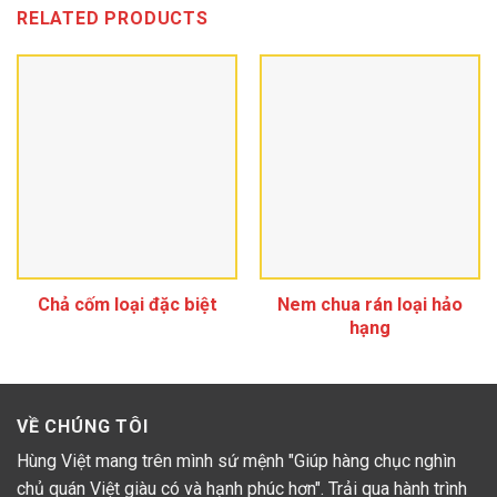
RELATED PRODUCTS
Miếng dồi sụn nướng cực hấp dẫn
Chả cốm loại đặc biệt
Nem chua rán loại hảo
hạng
Dồi sụn Videli có gì đặc biệt?
Thành phần tươi ngon, chất lượng
VỀ CHÚNG TÔI
Dồi sụn Videli được chế biến từ thịt gà, sụn non, thịt heo
Hùng Việt mang trên mình sứ mệnh "Giúp hàng chục nghìn
cùng các thành phần khác như rau củ, húng chó và các gia vị
chủ quán Việt giàu có và hạnh phúc hơn". Trải qua hành trình