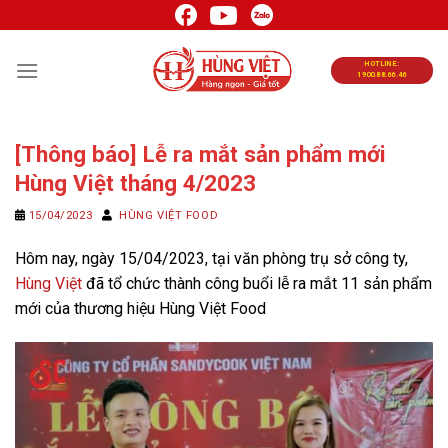
Chuyển
đến
nội
HOTLINE:
1900.88.66.46
dung
[Thông báo] Lễ ra mắt sản phẩm mới
Hùng Việt tháng 4/2023
15/04/2023
HÙNG VIỆT FOOD
Hôm nay, ngày 15/04/2023, tại văn phòng trụ sở công ty,
Hùng Việt
đã tổ chức thành công buổi lễ ra mắt 11 sản phẩm
mới của thương hiệu Hùng Việt Food