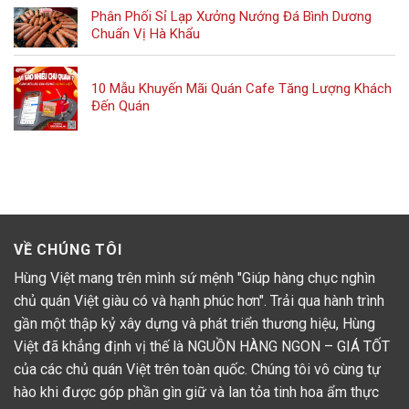
Phân Phối Sỉ Lạp Xưởng Nướng Đá Bình Dương
Chuẩn Vị Hà Khẩu
10 Mẫu Khuyến Mãi Quán Cafe Tăng Lượng Khách
Đến Quán
VỀ CHÚNG TÔI
Hùng Việt mang trên mình sứ mệnh "Giúp hàng chục nghìn
chủ quán Việt giàu có và hạnh phúc hơn". Trải qua hành trình
gần một thập kỷ xây dựng và phát triển thương hiệu, Hùng
Việt đã khẳng định vị thế là NGUỒN HÀNG NGON – GIÁ TỐT
của các chủ quán Việt trên toàn quốc. Chúng tôi vô cùng tự
hào khi được góp phần gìn giữ và lan tỏa tinh hoa ẩm thực