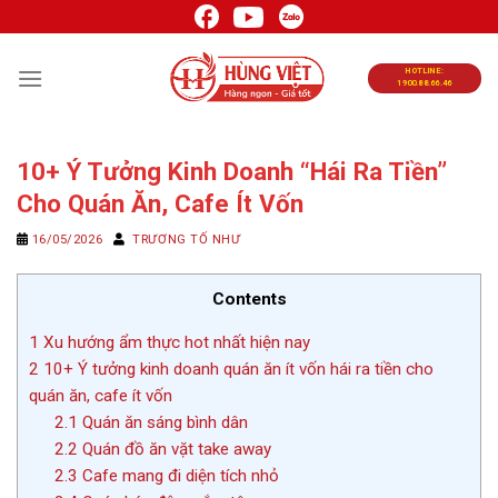
Chuyển
đến
nội
HOTLINE:
1900.88.66.46
dung
10+ Ý Tưởng Kinh Doanh “Hái Ra Tiền”
Cho Quán Ăn, Cafe Ít Vốn
16/05/2026
TRƯƠNG TỐ NHƯ
Contents
1
Xu hướng ẩm thực hot nhất hiện nay
2
10+ Ý tưởng kinh doanh quán ăn ít vốn hái ra tiền cho
quán ăn, cafe ít vốn
2.1
Quán ăn sáng bình dân
2.2
Quán đồ ăn vặt take away
2.3
Cafe mang đi diện tích nhỏ