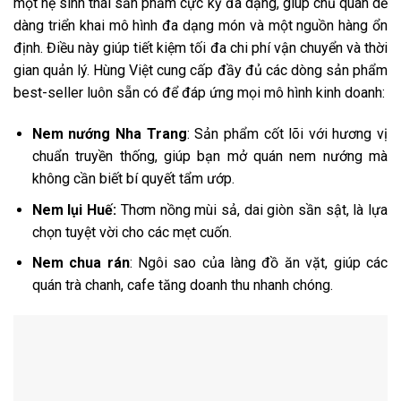
một hệ sinh thái sản phẩm cực kỳ đa dạng, giúp chủ quán dễ
dàng triển khai mô hình đa dạng món và một nguồn hàng ổn
định. Điều này giúp tiết kiệm tối đa chi phí vận chuyển và thời
gian quản lý. Hùng Việt cung cấp đầy đủ các dòng sản phẩm
best-seller luôn sẵn có để đáp ứng mọi mô hình kinh doanh:
Nem nướng Nha Trang
: Sản phẩm cốt lõi với hương vị
chuẩn truyền thống, giúp bạn mở quán nem nướng mà
không cần biết bí quyết tẩm ướp.
Nem lụi Huế:
Thơm nồng mùi sả, dai giòn sần sật, là lựa
chọn tuyệt vời cho các mẹt cuốn.
Nem chua rán
: Ngôi sao của làng đồ ăn vặt, giúp các
quán trà chanh, cafe tăng doanh thu nhanh chóng.