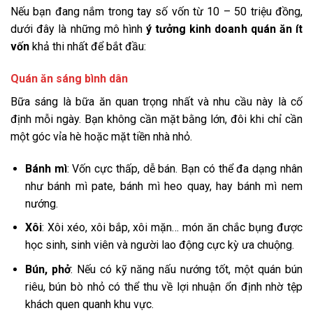
Nếu bạn đang nắm trong tay số vốn từ 10 – 50 triệu đồng,
dưới đây là những mô hình
ý tưởng kinh doanh quán ăn ít
vốn
khả thi nhất để bắt đầu:
Quán ăn sáng bình dân
Bữa sáng là bữa ăn quan trọng nhất và nhu cầu này là cố
định mỗi ngày. Bạn không cần mặt bằng lớn, đôi khi chỉ cần
một góc vỉa hè hoặc mặt tiền nhà nhỏ.
Bánh mì
: Vốn cực thấp, dễ bán. Bạn có thể đa dạng nhân
như bánh mì pate, bánh mì heo quay, hay bánh mì nem
nướng.
Xôi
: Xôi xéo, xôi bắp, xôi mặn… món ăn chắc bụng được
học sinh, sinh viên và người lao động cực kỳ ưa chuộng.
Bún, phở
: Nếu có kỹ năng nấu nướng tốt, một quán bún
riêu, bún bò nhỏ có thể thu về lợi nhuận ổn định nhờ tệp
khách quen quanh khu vực.