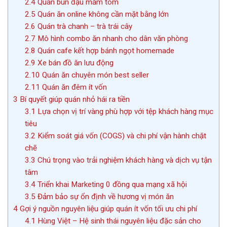
2.4
Quán bún đậu mắm tôm
2.5
Quán ăn online không cần mặt bằng lớn
2.6
Quán trà chanh – trà trái cây
2.7
Mô hình combo ăn nhanh cho dân văn phòng
2.8
Quán cafe kết hợp bánh ngọt homemade
2.9
Xe bán đồ ăn lưu động
2.10
Quán ăn chuyên món best seller
2.11
Quán ăn đêm ít vốn
3
Bí quyết giúp quán nhỏ hái ra tiền
3.1
Lựa chọn vị trí vàng phù hợp với tệp khách hàng mục
tiêu
3.2
Kiểm soát giá vốn (COGS) và chi phí vận hành chặt
chẽ
3.3
Chú trọng vào trải nghiệm khách hàng và dịch vụ tận
tâm
3.4
Triển khai Marketing 0 đồng qua mạng xã hội
3.5
Đảm bảo sự ổn định về hương vị món ăn
4
Gợi ý nguồn nguyên liệu giúp quán ít vốn tối ưu chi phí
4.1
Hùng Việt – Hệ sinh thái nguyên liệu đặc sản cho