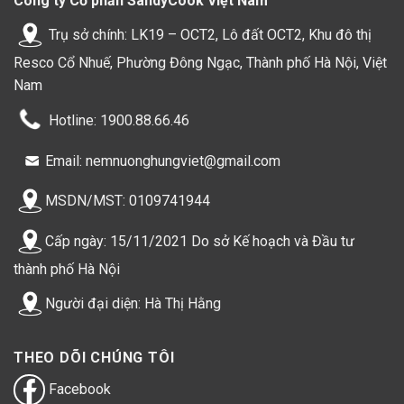
Công ty Cổ phần SandyCook Việt Nam
Trụ sở chính: LK19 – OCT2, Lô đất OCT2, Khu đô thị
Resco Cổ Nhuế, Phường Đông Ngạc, Thành phố Hà Nội, Việt
Nam
Hotline: 1900.88.66.46
Email: nemnuonghungviet@gmail.com
MSDN/MST: 0109741944
Cấp ngày: 15/11/2021 Do sở Kế hoạch và Đầu tư
thành phố Hà Nội
Người đại diện: Hà Thị Hằng
THEO DÕI CHÚNG TÔI
Facebook