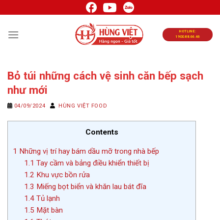
Chuyển
đến
nội
HOTLINE:
1900.88.66.46
dung
Bỏ túi những cách vệ sinh căn bếp sạch
như mới
04/09/2024
HÙNG VIỆT FOOD
Contents
1
Những vị trí hay bám dầu mỡ trong nhà bếp
1.1
Tay cầm và bảng điều khiển thiết bị
1.2
Khu vực bồn rửa
1.3
Miếng bọt biển và khăn lau bát đĩa
1.4
Tủ lạnh
1.5
Mặt bàn