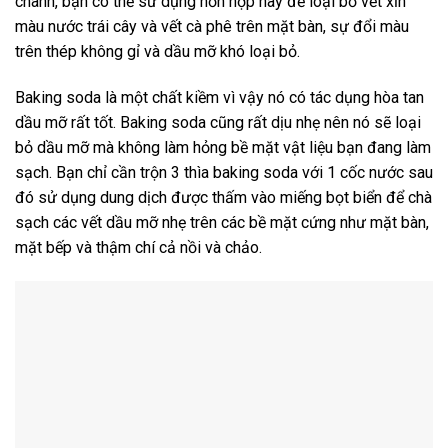
chanh, bạn có thể sử dụng hỗn hợp này để loại bỏ vết xỉn
màu nước trái cây và vết cà phê trên mặt bàn, sự đổi màu
trên thép không gỉ và dầu mỡ khó loại bỏ.
Baking soda là một chất kiềm vì vậy nó có tác dụng hòa tan
dầu mỡ rất tốt. Baking soda cũng rất dịu nhẹ nên nó sẽ loại
bỏ dầu mỡ mà không làm hỏng bề mặt vật liệu bạn đang làm
sạch. Bạn chỉ cần trộn 3 thìa baking soda với 1 cốc nước sau
đó sử dụng dung dịch được thấm vào miếng bọt biển để chà
sạch các vết dầu mỡ nhẹ trên các bề mặt cứng như mặt bàn,
mặt bếp và thậm chí cả nồi và chảo.