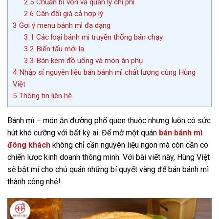
2.5
Chuẩn bị vốn và quản lý chi phí
2.6
Cân đối giá cả hợp lý
3
Gợi ý menu bánh mì đa dạng
3.1
Các loại bánh mì truyền thống bán chạy
3.2
Biến tấu mới lạ
3.3
Bán kèm đồ uống và món ăn phụ
4
Nhập sỉ nguyên liệu bán bánh mì chất lượng cùng Hùng
Việt
5
Thông tin liên hệ
Bánh mì – món ăn đường phố quen thuộc nhưng luôn có sức
hút khó cưỡng với bất kỳ ai. Để mở một quán
bán bánh mì
đông khách
không chỉ cần nguyên liệu ngon mà còn cần có
chiến lược kinh doanh thông minh. Với bài viết này, Hùng Việt
sẽ bật mí cho chủ quán những bí quyết vàng để bán bánh mì
thành công nhé!