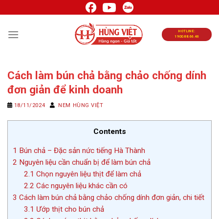
Chuyển
đến
nội
HOTLINE:
1900.88.66.46
dung
Cách làm bún chả bằng chảo chống dính
đơn giản để kinh doanh
18/11/2024
NEM HÙNG VIỆT
Contents
1
Bún chả – Đặc sản nức tiếng Hà Thành
2
Nguyên liệu cần chuẩn bị để làm bún chả
2.1
Chọn nguyên liệu thịt để làm chả
2.2
Các nguyên liệu khác cần có
3
Cách làm bún chả bằng chảo chống dính đơn giản, chi tiết
3.1
Ướp thịt cho bún chả