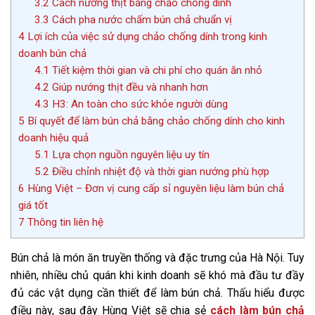
3.2
Cách nướng thịt bằng chảo chống dính
3.3
Cách pha nước chấm bún chả chuẩn vị
4
Lợi ích của việc sử dụng chảo chống dính trong kinh
doanh bún chả
4.1
Tiết kiệm thời gian và chi phí cho quán ăn nhỏ
4.2
Giúp nướng thịt đều và nhanh hơn
4.3
H3: An toàn cho sức khỏe người dùng
5
Bí quyết để làm bún chả bằng chảo chống dính cho kinh
doanh hiệu quả
5.1
Lựa chọn nguồn nguyên liệu uy tín
5.2
Điều chỉnh nhiệt độ và thời gian nướng phù hợp
6
Hùng Việt – Đơn vị cung cấp sỉ nguyên liệu làm bún chả
giá tốt
7
Thông tin liên hệ
Bún chả là món ăn truyền thống và đặc trưng của Hà Nội. Tuy
nhiên, nhiều chủ quán khi kinh doanh sẽ khó mà đầu tư đầy
đủ các vật dụng cần thiết để làm bún chả. Thấu hiểu được
điều này, sau đây Hùng Việt sẽ chia sẻ
cách làm bún chả