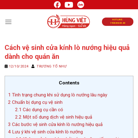
Chuyển
đến
nội
HOTLINE:
1900.88.66.46
dung
Cách vệ sinh cửa kính lò nướng hiệu quả
dành cho quán ăn
12/10/2024
TRƯƠNG TỐ NHƯ
Contents
1
Tình trạng chung khi sử dụng lò nướng lâu ngày
2
Chuẩn bị dụng cụ vệ sinh
2.1
Các dụng cụ cần có
2.2
Một số dung dịch vệ sinh hiệu quả
3
Các bước vệ sinh cửa kính lò nướng hiệu quả
4
Lưu ý khi vệ sinh cửa kính lò nướng