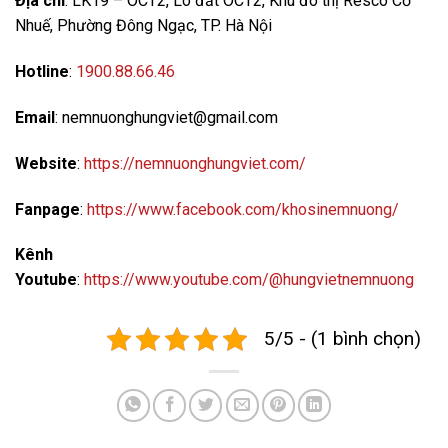
Địa chỉ
: LK19 – OCT2, Lô đất OCT2, Khu đô thị Resco Cổ
Nhuế, Phường Đông Ngạc, TP. Hà Nội
Hotline
:
1900.88.66.46
Email
: nemnuonghungviet@gmail.com
Website
:
https://nemnuonghungviet.com/
Fanpage
:
https://www.facebook.com/khosinemnuong/
Kênh
Youtube
:
https://www.youtube.com/@hungvietnemnuong
5/5 - (1 bình chọn)