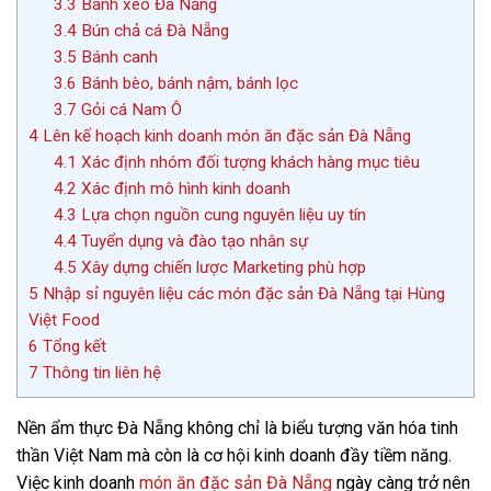
3.3
Bánh xèo Đà Nẵng
3.4
Bún chả cá Đà Nẵng
3.5
Bánh canh
3.6
Bánh bèo, bánh nậm, bánh lọc
3.7
Gỏi cá Nam Ô
4
Lên kế hoạch kinh doanh món ăn đặc sản Đà Nẵng
4.1
Xác định nhóm đối tượng khách hàng mục tiêu
4.2
Xác định mô hình kinh doanh
4.3
Lựa chọn nguồn cung nguyên liệu uy tín
4.4
Tuyển dụng và đào tạo nhân sự
4.5
Xây dựng chiến lược Marketing phù hợp
5
Nhập sỉ nguyên liệu các món đặc sản Đà Nẵng tại Hùng
Việt Food
6
Tổng kết
7
Thông tin liên hệ
Nền ẩm thực Đà Nẵng không chỉ là biểu tượng văn hóa tinh
thần Việt Nam mà còn là cơ hội kinh doanh đầy tiềm năng.
Việc kinh doanh
món ăn đặc sản Đà Nẵng
ngày càng trở nên