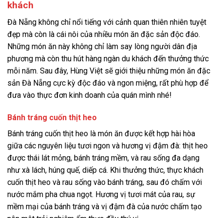
khách
Đà Nẵng không chỉ nổi tiếng với cảnh quan thiên nhiên tuyệt
đẹp mà còn là cái nôi của nhiều món ăn đặc sản độc đáo.
Những món ăn này không chỉ làm say lòng người dân địa
phương mà còn thu hút hàng ngàn du khách đến thưởng thức
mỗi năm. Sau đây, Hùng Việt sẽ giới thiệu những món ăn đặc
sản Đà Nẵng cực kỳ độc đáo và ngon miệng, rất phù hợp để
đưa vào thực đơn kinh doanh của quán mình nhé!
Bánh tráng cuốn thịt heo
Bánh tráng cuốn thịt heo là món ăn được kết hợp hài hòa
giữa các nguyên liệu tươi ngon và hương vị đậm đà: thịt heo
được thái lát mỏng, bánh tráng mềm, và rau sống đa dạng
như xà lách, húng quế, diếp cá. Khi thưởng thức, thực khách
cuốn thịt heo và rau sống vào bánh tráng, sau đó chấm với
nước mắm pha chua ngọt. Hương vị tươi mát của rau, sự
mềm mại của bánh tráng và vị đậm đà của nước chấm tạo