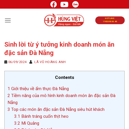
Chuyển
đến
nội
HOTLINE:
1900.88.66.46
dung
Sinh lời từ ý tưởng kinh doanh món ăn
đặc sản Đà Nẵng
06/09/2024
LÃ VŨ HOÀNG ANH
Contents
1
Giới thiệu về ẩm thực Đà Nẵng
2
Tiềm năng của mô hình kinh doanh món ăn đặc sản Đà
Nẵng
3
Top các món ăn đặc sản Đà Nẵng siêu hút khách
3.1
Bánh tráng cuốn thịt heo
3.2
Mì Quảng