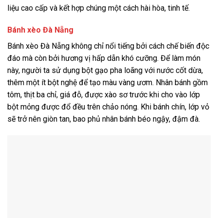
liệu cao cấp và kết hợp chúng một cách hài hòa, tinh tế.
Bánh xèo Đà Nẵng
Bánh xèo Đà Nẵng không chỉ nổi tiếng bởi cách chế biến độc
đáo mà còn bởi hương vị hấp dẫn khó cưỡng. Để làm món
này, người ta sử dụng bột gạo pha loãng với nước cốt dừa,
thêm một ít bột nghệ để tạo màu vàng ươm. Nhân bánh gồm
tôm, thịt ba chỉ, giá đỗ, được xào sơ trước khi cho vào lớp
bột mỏng được đổ đều trên chảo nóng. Khi bánh chín, lớp vỏ
sẽ trở nên giòn tan, bao phủ nhân bánh béo ngậy, đậm đà.