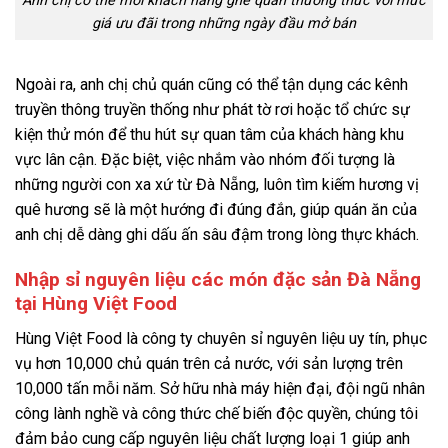
Anh chị có thể mời khách hàng ghé quán thưởng thức với mức
giá ưu đãi trong những ngày đầu mở bán
Ngoài ra, anh chị chủ quán cũng có thể tận dụng các kênh
truyền thông truyền thống như phát tờ rơi hoặc tổ chức sự
kiện thử món để thu hút sự quan tâm của khách hàng khu
vực lân cận. Đặc biệt, việc nhắm vào nhóm đối tượng là
những người con xa xứ từ Đà Nẵng, luôn tìm kiếm hương vị
quê hương sẽ là một hướng đi đúng đắn, giúp quán ăn của
anh chị dễ dàng ghi dấu ấn sâu đậm trong lòng thực khách.
Nhập sỉ nguyên liệu các món đặc sản Đà Nẵng
tại Hùng Việt Food
Hùng Việt Food là công ty chuyên sỉ nguyên liệu uy tín, phục
vụ hơn 10,000 chủ quán trên cả nước, với sản lượng trên
10,000 tấn mỗi năm. Sở hữu nhà máy hiện đại, đội ngũ nhân
công lành nghề và công thức chế biến độc quyền, chúng tôi
đảm bảo cung cấp nguyên liệu chất lượng loại 1 giúp anh