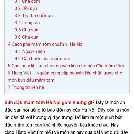
3.1
Chả cốm
3.2
Dồi sụn
3.3
Thịt ba chỉ luộc
3.4
Lòng rán
3.5
Chả sụn
3.6
Chả cua
4
Cách pha mắm tôm chuẩn vị Hà Nội
4.1
Nguyên liệu:
4.2
Các bước pha mắm tôm:
5
Các lưu ý khi lựa chọn nguyên liệu cho bún đậu mắm tôm
6
Hùng Việt – Nguồn cung cấp nguyên liệu chất lượng cho
món bún đậu mắm tôm
7
Thông tin liên hệ
Bún đậu mắm tôm Hà Nội gồm những gì
? Đây là món ăn
đặc sản nổi tiếng từ bao đời nay của Hà Nội. Đây còn là món
ăn dân dã với hương vị đặc trưng. Để làm ra một suất bún
đậu mắm tôm cần khá nhiều nguyên liệu khác nhau. Hãy
cùng Hùng Việt tìm hiểu về món ăn này qua bài viết dưới đây.