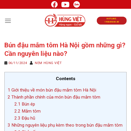
Chuyển
đến
nội
HOTLINE:
1900.88.66.46
dung
Bún đậu mắm tôm Hà Nội gồm những gì?
Cần nguyên liệu nào?
06/11/2024
NEM HÙNG VIỆT
Contents
1
Giới thiệu về món bún đậu mắm tôm Hà Nội
2
Thành phần chính của món bún đậu mắm tôm
2.1
Bún ép
2.2
Mắm tôm
2.3
Đậu hũ
3
Những nguyên liệu phụ kèm theo trong bún đậu mắm tôm