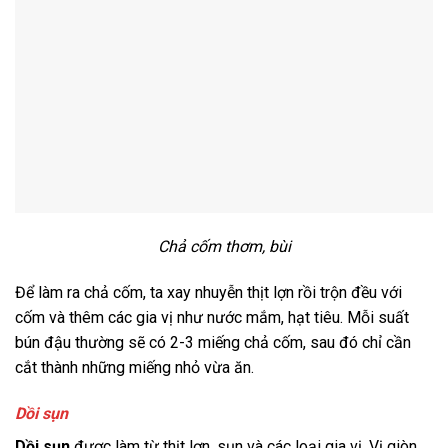
Chả cốm thơm, bùi
Để làm ra chả cốm, ta xay nhuyễn thịt lợn rồi trộn đều với
cốm và thêm các gia vị như nước mắm, hạt tiêu. Mỗi suất
bún đậu thường sẽ có 2-3 miếng chả cốm, sau đó chỉ cần
cắt thành những miếng nhỏ vừa ăn.
Dồi sụn
Dồi sụn
được làm từ thịt lợn, sụn và các loại gia vị. Vị giòn